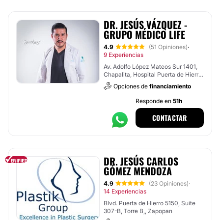
DR. JESÚS VÁZQUEZ -
GRUPO MÉDICO LIFE
4.9
(51 Opiniones)
·
9 Experiencias
Av. Adolfo López Mateos Sur 1401,
Chapalita, Hospital Puerta de Hierro
, Tlajomulco de Zúñiga
Opciones de
financiamiento
Responde en
51h
CONTACTAR
DR. JESÚS CARLOS
GÓMEZ MENDOZA
4.9
(23 Opiniones)
·
14 Experiencias
Blvd. Puerta de Hierro 5150, Suite
307-B, Torre B,, Zapopan