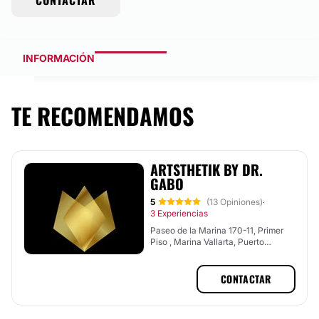
CONTACTAR
INFORMACIÓN
TE RECOMENDAMOS
ARTSTHETIK BY DR.
GABO
5
(13 Opiniones)
·
3 Experiencias
Paseo de la Marina 170-11, Primer
Piso , Marina Vallarta, Puerto
Vallarta, Jalisco
CONTACTAR