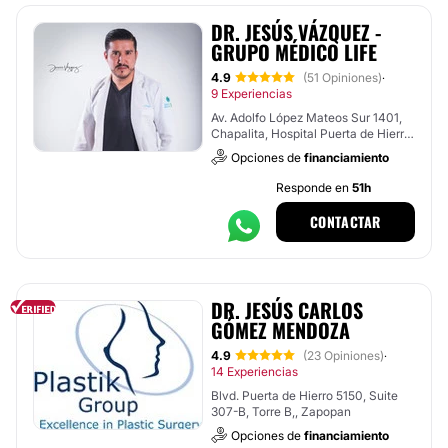
DR. JESÚS VÁZQUEZ -
GRUPO MÉDICO LIFE
4.9
(51 Opiniones)
·
9 Experiencias
Av. Adolfo López Mateos Sur 1401,
Chapalita, Hospital Puerta de Hierro
, Tlajomulco de Zúñiga
Opciones de
financiamiento
Responde en
51h
CONTACTAR
DR. JESÚS CARLOS
GÓMEZ MENDOZA
4.9
(23 Opiniones)
·
14 Experiencias
Blvd. Puerta de Hierro 5150, Suite
307-B, Torre B,, Zapopan
Opciones de
financiamiento