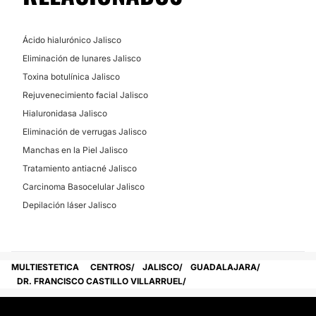
elección.
Posibilidad de videoconsulta:
Ácido hialurónico Jalisco
Eliminación de lunares Jalisco
No
Toxina botulínica Jalisco
Financiación o facilidades de pago:
Rejuvenecimiento facial Jalisco
No
Hialuronidasa Jalisco
Eliminación de verrugas Jalisco
Manchas en la Piel Jalisco
Tratamiento antiacné Jalisco
Carcinoma Basocelular Jalisco
Depilación láser Jalisco
MULTIESTETICA
CENTROS
JALISCO
GUADALAJARA
DR. FRANCISCO CASTILLO VILLARRUEL