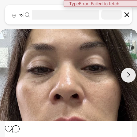
TypeError: Failed to fetch
|
1
/
2
BLEFAROPLASTIA