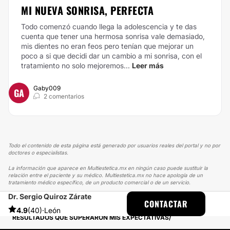
MI NUEVA SONRISA, PERFECTA
Todo comenzó cuando llega la adolescencia y te das
cuenta que tener una hermosa sonrisa vale demasiado,
mis dientes no eran feos pero tenían que mejorar un
poco a si que decidi dar un cambio a mi sonrisa, con el
tratamiento no solo mejoremos...
Leer más
Gaby009
GA
2 comentarios
Todo el contenido de esta página está generado por usuarios reales del portal y no por
doctores o especialistas.
La información que aparece en Multiestetica.mx en ningún caso puede sustituir la
relación entre el paciente y su médico. Multiestetica.mx no hace apología de un
tratamiento médico específico, de un producto comercial o de un servicio.
Dr. Sergio Quiroz Zárate
MULTIESTETICA
EXPERIENCIAS
CONTACTAR
EXPERIENCIAS SOBRE BLEFAROPLASTIA
4.9
(40)
·
León
RESULTADOS QUE SUPERARON MIS EXPECTATIVAS