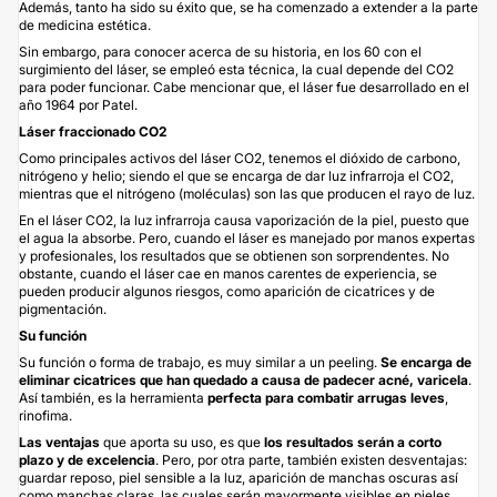
Además, tanto ha sido su éxito que, se ha comenzado a extender a la parte
de medicina estética.
Sin embargo, para conocer acerca de su historia, en los 60 con el
surgimiento del láser, se empleó esta técnica, la cual depende del CO2
para poder funcionar. Cabe mencionar que, el láser fue desarrollado en el
año 1964 por Patel.
Láser fraccionado CO2
Como principales activos del láser CO2, tenemos el dióxido de carbono,
nitrógeno y helio; siendo el que se encarga de dar luz infrarroja el CO2,
mientras que el nitrógeno (moléculas) son las que producen el rayo de luz.
En el láser CO2, la luz infrarroja causa vaporización de la piel, puesto que
el agua la absorbe. Pero, cuando el láser es manejado por manos expertas
y profesionales, los resultados que se obtienen son sorprendentes. No
obstante, cuando el láser cae en manos carentes de experiencia, se
pueden producir algunos riesgos, como aparición de cicatrices y de
pigmentación.
Su función
Su función o forma de trabajo, es muy similar a un peeling.
Se encarga de
eliminar cicatrices que han quedado a causa de padecer acné, varicela
.
Así también, es la herramienta
perfecta para combatir arrugas leves
,
rinofima.
Las ventajas
que aporta su uso, es que
los resultados serán a corto
plazo y de excelencia
. Pero, por otra parte, también existen desventajas:
guardar reposo, piel sensible a la luz, aparición de manchas oscuras así
como manchas claras, las cuales serán mayormente visibles en pieles