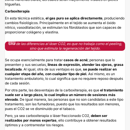
trigueñas.
Carboxiterapia
En esta técnica estética,
el gas puro se aplica directamente
, produciendo
cambios fisiológicos. Principalmente en el tejido se aumenta el óxido
nítrico, vasodilatación, se estimulan los fibroblastos que son capaces de
proporcionar colágeno y elastina.
Una de las diferencias al láser CO2, es que no trabaja como el peeling,
sino que estimula la regeneración del tejido.
Se ocupa esencialmente para tratar
casos de acné
; personas que lo
presenten y sus secuelas,
líneas de expresión, atender las ojeras, grasa
localizada
. Al igual, otra de sus ventajas es que,
se puede realizar en
cualquier etapa del año, con cualquier tipo de piel.
Así mismo, es un
tratamiento ambulatorio, lo cual significa que no requiere reposo después
de cada sesión.
Por otra parte, las desventajas de la carboxiterapia, es que
el tratamiento
suele ser a largo plazo, lo cual implica un número de sesiones más
elevado
. De igual manera, las personas que no son candidatas a este tipo
tratamiento, son las fumadoras, puesto que los resultados son menores,
pues el CO2 se ve disminuido por el tabaco.
Pero, ya sea carboxiterapia o láser fraccionado CO2,
deben ser
realizados por
manos expertas
, ello contribuye a obtener resultados
óptimos y a contrarrestar los riesgos.