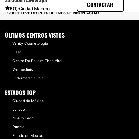
Saludbell CMI & Spa
MULTIESTETICA
EXPERIENCIAS
CONTACTAR
EXPERIENCIAS SOBRE RINOPLASTIA
5
(1)
·
Ciudad Madero
GOLPE LEVE DESPUÉS DE 1 MES DE RINOPLASTIA
ÚLTIMOS CENTROS VISTOS
Vanity Cosmetología
Lissé
Centro De Belleza Theo Vital
Dermaclinic
Endermedic Clinic
ESTADOS TOP
Ciudad de México
Jalisco
Nuevo León
Puebla
Estado de México