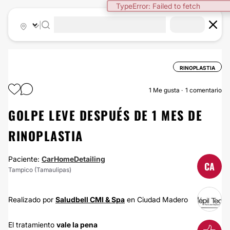
TypeError: Failed to fetch
|
RINOPLASTIA
1
Me gusta
1 comentario
GOLPE LEVE DESPUÉS DE 1 MES DE
RINOPLASTIA
Paciente:
CarHomeDetailing
CA
Tampico (Tamaulipas)
Realizado por
Saludbell CMI & Spa
en Ciudad Madero
El tratamiento
vale la pena