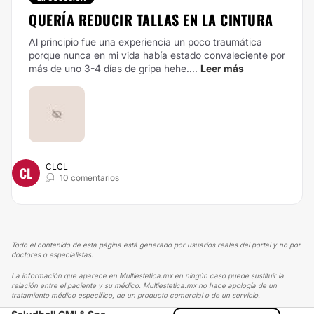
QUERÍA REDUCIR TALLAS EN LA CINTURA
Al principio fue una experiencia un poco traumática
porque nunca en mi vida había estado convaleciente por
más de uno 3-4 días de gripa hehe....
Leer más
CLCL
CL
10 comentarios
Todo el contenido de esta página está generado por usuarios reales del portal y no por
doctores o especialistas.
La información que aparece en Multiestetica.mx en ningún caso puede sustituir la
relación entre el paciente y su médico. Multiestetica.mx no hace apología de un
tratamiento médico específico, de un producto comercial o de un servicio.