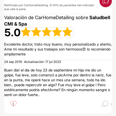
Notificado por CarHomeDetailing. El 81% de pacientes han indicado
que vale la pena.
Valoración de CarHomeDetailing sobre
Saludbell
CMI & Spa
5.0
Excelente doctor, trato muy bueno, muy personalizado y atento,
Ame mi resultado y sus trabajos son hermosos😍 lo recomiendo
ampliamente
24 sep 2019 · Actualización: 17 jul 2023
Buen día! el día de hoy 23 de septiembre mi hija me dio un
golpe, fue leve, solo comenzó a picArme por dentro la nariz, fue
en la punta, me operé hace un mes una semana, todo ha ido
bien.. puede repercutir en algo? Fue muy leve el golpe ! Pero
estéticamente podría afectArme? En ningún momento sangre o
sentí un dolor fuerte..
1
1