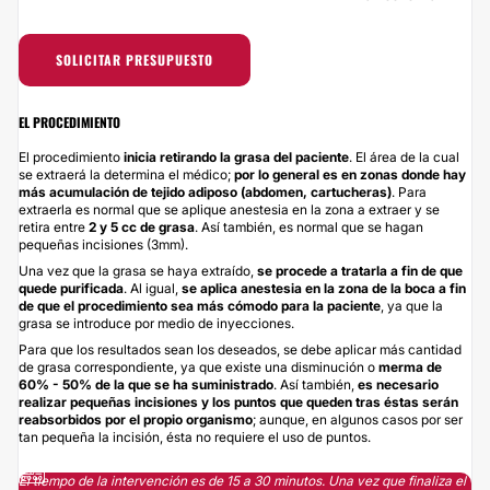
SOLICITAR PRESUPUESTO
EL PROCEDIMIENTO
El procedimiento
inicia retirando la grasa del paciente
. El área de la cual
se extraerá la determina el médico;
por lo general es en zonas donde hay
más acumulación de tejido adiposo (abdomen, cartucheras)
. Para
extraerla es normal que se aplique anestesia en la zona a extraer y se
retira entre
2 y 5 cc de grasa
. Así también, es normal que se hagan
pequeñas incisiones (3mm).
Una vez que la grasa se haya extraído,
se procede a tratarla a fin de que
quede purificada
. Al igual,
se aplica anestesia en la zona de la boca a fin
de que el procedimiento sea más cómodo para la paciente
, ya que la
grasa se introduce por medio de inyecciones.
Para que los resultados sean los deseados, se debe aplicar más cantidad
de grasa correspondiente, ya que existe una disminución o
merma de
60% - 50% de la que se ha suministrado
. Así también,
es necesario
realizar pequeñas incisiones y los puntos que queden tras éstas serán
reabsorbidos por el propio organismo
; aunque, en algunos casos por ser
tan pequeña la incisión, ésta no requiere el uso de puntos.
El tiempo de la intervención es de 15 a 30 minutos. Una vez que finaliza el