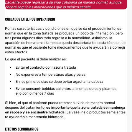
paciente puede regresar a su vida cotidiana de manera normal, aunque,
deberá seguir las indicaciones que el médico señale.
CUIDADOS EN EL POSTOPERATORIO
Por las características y condiciones en que se da el procedimiento, es
normal que en la zona tratada se produzca un poco de inflamación, pero
tras pasar algunos días todo regresa a la normalidad. Asimismo, la
aparición de hematomas tampoco queda descartada tras esta técnica. Lo
normal es que el paciente tome medicamentos que le ayudarán a corregir
estos efectos.
Lo que el paciente sí debe realizar es:
Evitar el contacto con lazona tratada
No exponerse a temperaturas altas y bajas
En los primeros días se debe evitar agachar la cabeza
Evitar consumir bebidas calientes, alimentos duros y picantes,
ello por lo menos 7 días
Si bien, el que el paciente pueda retomar su vida de manera normal
después del tratamiento,
es importante que la zona tratada se mantenga
en reposo y se encuentre hidratada.
La vaselina o productos semejantes
te ayudarán a mantenerla hidratada.
EFECTOS SECUNDARIOS