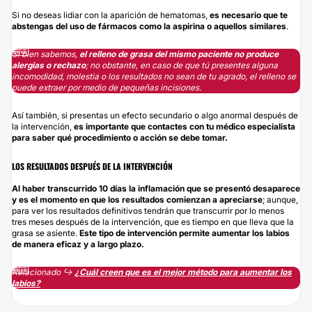
Si no deseas lidiar con la aparición de hematomas,
es necesario que te
abstengas del uso de fármacos como la aspirina o aquellos similares
.
Si bien sabemos,
el relleno de grasa del mismo paciente no produce
alergias o rechazo
; no obstante, en caso de que tú presentes alguna
incomodidad, molestia o los resultados no sean de tu agrado, el relleno se
puede extraer por medio de pequeñas incisiones.
Así también, si presentas un efecto secundario o algo anormal después de
la intervención,
es importante que contactes con tu médico especialista
para saber qué procedimiento o acción se debe tomar.
LOS RESULTADOS DESPUÉS DE LA INTERVENCIÓN
Al haber transcurrido
10 días la inflamación que se presentó desaparece
y es el momento en que los resultados comienzan a apreciarse
; aunque,
para ver los resultados definitivos tendrán que transcurrir por lo menos
tres meses después de la intervención, que es tiempo en que lleva que la
grasa se asiente.
Este tipo de intervención permite aumentar los labios
de manera eficaz y a largo plazo.
Relacionado ↪️
¿Cuál creen que es el mejor método para aumentar los
labios?