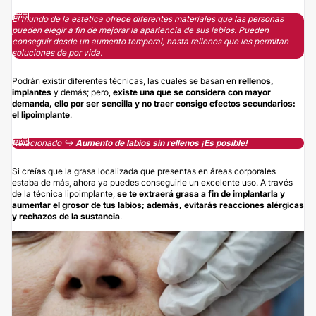
El mundo de la estética ofrece diferentes materiales que las personas
pueden elegir a fin de mejorar la apariencia de sus labios. Pueden
conseguir desde un aumento temporal, hasta rellenos que les permitan
soluciones de por vida.
Podrán existir diferentes técnicas, las cuales se basan en
rellenos,
implantes
y demás; pero,
existe una que se considera con mayor
demanda, ello por ser sencilla y no traer consigo efectos secundarios:
el
lipoimplante
.
Relacionado ↪️
Aumento de labios sin rellenos ¡Es posible!
Si creías que la grasa localizada que presentas en áreas corporales
estaba de más, ahora ya puedes conseguirle un excelente uso. A través
de la técnica lipoimplante,
se te extraerá grasa a fin de implantarla y
aumentar el grosor de tus
labios
; además, evitarás reacciones alérgicas
y rechazos de la sustancia
.