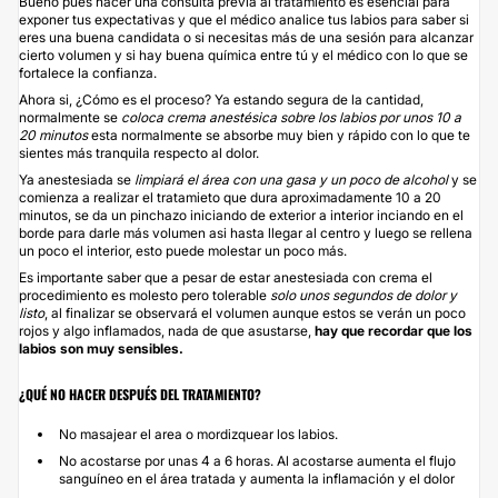
Bueno pues hacer una consulta previa al tratamiento es esencial para
exponer tus expectativas y que el médico analice tus labios para saber si
eres una buena candidata o si necesitas más de una sesión para alcanzar
cierto volumen y si hay buena química entre tú y el médico con lo que se
fortalece la confianza.
Ahora si, ¿Cómo es el proceso? Ya estando segura de la cantidad,
normalmente se
coloca crema anestésica sobre los labios por unos 10 a
20 minutos
esta normalmente se absorbe muy bien y rápido con lo que te
sientes más tranquila respecto al dolor.
Ya anestesiada se
limpiará el área con una gasa y un poco de alcohol
y se
comienza a realizar el tratamieto que dura aproximadamente 10 a 20
minutos, se da un pinchazo iniciando de exterior a interior inciando en el
borde para darle más volumen asi hasta llegar al centro y luego se rellena
un poco el interior, esto puede molestar un poco más.
Es importante saber que a pesar de estar anestesiada con crema el
procedimiento es molesto pero tolerable
solo unos segundos de dolor y
listo
, al finalizar se observará el volumen aunque estos se verán un poco
rojos y algo inflamados, nada de que asustarse,
hay que recordar que los
labios son muy sensibles.
¿QUÉ NO HACER DESPUÉS DEL TRATAMIENTO?
No masajear el area o mordizquear los labios.
No acostarse por unas 4 a 6 horas. Al acostarse aumenta el flujo
sanguíneo en el área tratada y aumenta la inflamación y el dolor