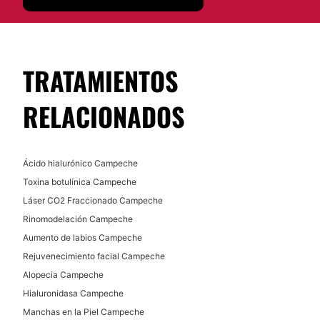
Tratamientos faciales
Financiación o facilidades de pago:
Peeling
No
Micropigmentación
Radiofrecuencia
TRATAMIENTOS
RELACIONADOS
Ácido hialurónico Campeche
Toxina botulínica Campeche
Láser CO2 Fraccionado Campeche
Rinomodelación Campeche
Aumento de labios Campeche
Rejuvenecimiento facial Campeche
Alopecia Campeche
Hialuronidasa Campeche
Manchas en la Piel Campeche