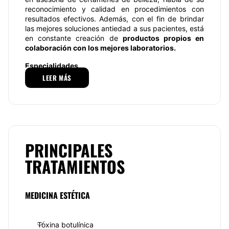
reconocimiento y calidad en procedimientos con
resultados efectivos. Además, con el fin de brindar
las mejores soluciones antiedad a sus pacientes, está
en constante creación de
productos propios en
colaboración con los mejores laboratorios.
Especialidades
LEER MÁS
Entre los principales tratamientos antienvejecimiento
que realiza la
Dra. Monique Nicole Lomelí
se
encuentran tratamientos para eliminar ojeras,
rinomodelación con ácido hialurónico y aumento de
mentón, láser, hollywood peel, variedad de masajes
reductivos y relajantes, vacuna anti vejez,
hidratación y aumento de labios, tratamientos
PRINCIPALES
capilares. Además, la
Dra. Monique Nicole Lomelí
es
TRATAMIENTOS
especialista en
toxina botulínica, radiofrecuencia,
microdermoabrasión, peeling, hydrafacial,
ultrasonido, hidrodermoabrasión, eliminación de
manchas, tratamientos para acné, microneedling,
MEDICINA ESTÉTICA
aclaramientos en zonas hiperpigmentadas,
tratamientos para alopecia, entre los más solicitados.
Toxina botulínica
Equipo