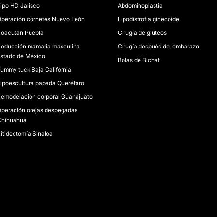
ipo HD Jalisco
Abdominoplastia
peración cornetes Nuevo León
Lipodistrofia ginecoide
Roacután Puebla
Cirugía de glúteos
educción mamaria masculina
Cirugía después del embarazo
stado de México
Bolas de Bichat
ummy tuck Baja California
ipoescultura papada Querétaro
emodelación corporal Guanajuato
peración orejas despegadas
Chihuahua
itidectomía Sinaloa