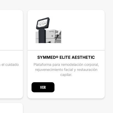
SYMMED® ELITE AESTHETIC
a el cuidado
Plataforma para remodelación corporal,
rejuvenecimiento facial y restauración
capilar.
VER