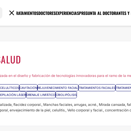
TRATAMIENTOS
DOCTORES
EXPERIENCIAS
PREGUNTA AL DOCTOR
ANTES Y
SALUD
ada en el diseño y fabricación de tecnologías innovadoras para el ramo de la me
CELULÍTICOS
CAVITACIÓN
REJUVENECIMIENTO FACIAL
TRATAMIENTOS FACIALES
TRATAMIE
EPILACIÓN LÁSER
DRENAJE LINFÁTICO
CRIOLIPÓLISIS
ocalizada, flacidez corporal., Manchas faciales, arrugas, acné., Mirada cansada, fal
al, envejecimiento de la piel, celulitis., Vello corporal y facial., concentración de 