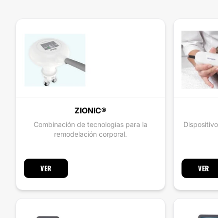
ZIONIC®
Combinación de tecnologías para la
Dispositiv
remodelación corporal.
VER
VER