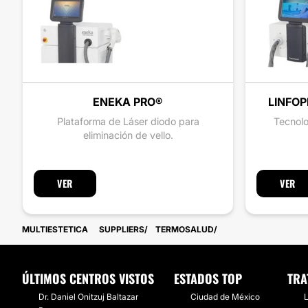
ENEKA PRO®
LINFOP
Plataforma de Láser diodo para
Tecnolo
eliminación de vello.
VER
VER
MULTIESTETICA
SUPPLIERS
TERMOSALUD
ÚLTIMOS CENTROS VISTOS
ESTADOS TOP
TRA
Dr. Daniel Onitzuj Baltazar
Ciudad de México
L