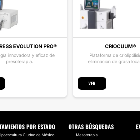
RESS EVOLUTION PRO®
CRIOCUUM®
gía innovadora y eficaz de
Plataforma de criolipólis
presoterapia.
eliminación de grasa loca
VER
TAMIENTOS POR ESTADO
OTRAS BÚSQUEDAS
E
ipoescultura Ciudad de México
Mesoterapia