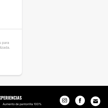
is para
lizada.
XPERIENCIAS
Aumento de pantorrilla 100%