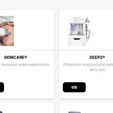
SKINCARE®
DEEP2®
o innovador antienvejecimiento
Plataforma multifuncional par
de la piel.
VER