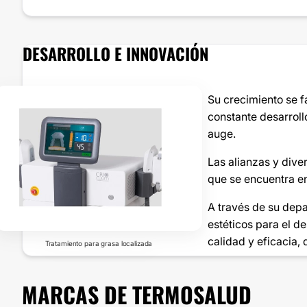
DESARROLLO E INNOVACIÓN
Su crecimiento se 
constante desarroll
auge.
Las alianzas y dive
que se encuentra e
A través de su dep
estéticos para el d
calidad y eficacia,
Tratamiento para grasa localizada
MARCAS DE TERMOSALUD