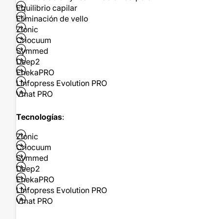
Equilibrio capilar
Eliminación de vello
Zionic
Criocuum
Symmed
Deep2
EnekaPRO
Linfopress Evolution PRO
Vmat PRO
Tecnologías
:
Zionic
Criocuum
Symmed
Deep2
EnekaPRO
Linfopress Evolution PRO
Vmat PRO