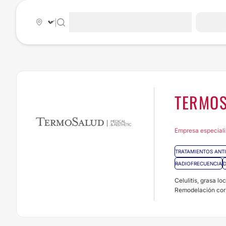
|
TERMO
Empresa especializ
TRATAMIENTOS ANTI
RADIOFRECUENCIA
D
Celulitis, grasa l
Remodelación corpor