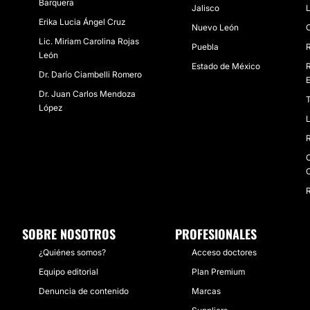
Barquera
Jalisco
L
Erika Lucia Ángel Cruz
Nuevo León
O
Lic. Miriam Carolina Rojas
Puebla
León
Estado de México
R
Dr. Darío Ciambelli Romero
E
Dr. Juan Carlos Mendoza
T
López
L
R
O
R
SOBRE NOSOTROS
PROFESIONALES
¿Quiénes somos?
Acceso doctores
Equipo editorial
Plan Premium
Denuncia de contenido
Marcas