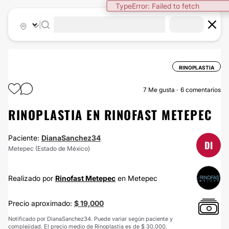
TypeError: Failed to fetch
|
RINOPLASTIA
7
Me gusta
6 comentarios
RINOPLASTIA EN RINOFAST METEPEC
Paciente:
DianaSanchez34
DI
Metepec (Estado de México)
Realizado por
Rinofast Metepec
en Metepec
Precio aproximado:
$ 19,000
Notificado por DianaSanchez34. Puede variar según paciente y
complejidad. El precio medio de Rinoplastia es de $ 30,000.