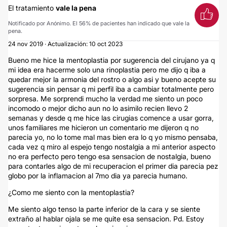
El tratamiento
vale la pena
Notificado por Anónimo. El 56% de pacientes han indicado que vale la
pena.
24 nov 2019 · Actualización: 10 oct 2023
Bueno me hice la mentoplastia por sugerencia del cirujano ya q
mi idea era hacerme solo una rinoplastia pero me dijo q iba a
quedar mejor la armonia del rostro o algo asi y bueno acepte su
sugerencia sin pensar q mi perfil iba a cambiar totalmente pero
sorpresa. Me sorprendi mucho la verdad me siento un poco
incomodo o mejor dicho aun no lo asimilo recien llevo 2
semanas y desde q me hice las cirugias comence a usar gorra,
unos familiares me hicieron un comentario me dijeron q no
parecia yo, no lo tome mal mas bien era lo q yo mismo pensaba,
cada vez q miro al espejo tengo nostalgia a mi anterior aspecto
no era perfecto pero tengo esa sensacion de nostalgia, bueno
para contarles algo de mi recuperacion el primer dia parecia pez
globo por la inflamacion al 7mo dia ya parecia humano.
¿Como me siento con la mentoplastia?
Me siento algo tenso la parte inferior de la cara y se siente
extraño al hablar ojala se me quite esa sensacion. Pd. Estoy