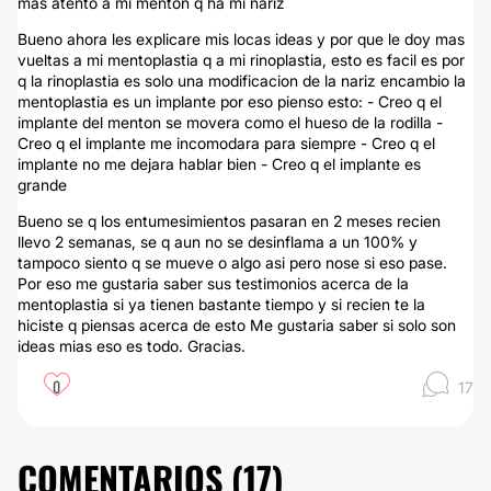
mas atento a mi menton q ha mi nariz
Bueno ahora les explicare mis locas ideas y por que le doy mas
vueltas a mi mentoplastia q a mi rinoplastia, esto es facil es por
q la rinoplastia es solo una modificacion de la nariz encambio la
mentoplastia es un implante por eso pienso esto: - Creo q el
implante del menton se movera como el hueso de la rodilla -
Creo q el implante me incomodara para siempre - Creo q el
implante no me dejara hablar bien - Creo q el implante es
grande
Bueno se q los entumesimientos pasaran en 2 meses recien
llevo 2 semanas, se q aun no se desinflama a un 100% y
tampoco siento q se mueve o algo asi pero nose si eso pase.
Por eso me gustaria saber sus testimonios acerca de la
mentoplastia si ya tienen bastante tiempo y si recien te la
hiciste q piensas acerca de esto Me gustaria saber si solo son
ideas mias eso es todo. Gracias.
0
17
COMENTARIOS (
17
)