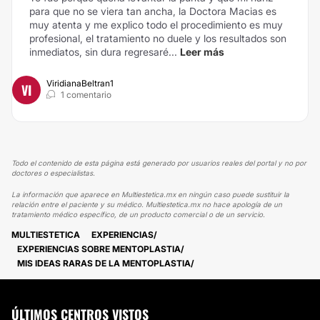
para que no se viera tan ancha, la Doctora Macias es
muy atenta y me explico todo el procedimiento es muy
profesional, el tratamiento no duele y los resultados son
inmediatos, sin dura regresaré...
Leer más
ViridianaBeltran1
VI
1 comentario
Todo el contenido de esta página está generado por usuarios reales del portal y no por
doctores o especialistas.
La información que aparece en Multiestetica.mx en ningún caso puede sustituir la
relación entre el paciente y su médico. Multiestetica.mx no hace apología de un
tratamiento médico específico, de un producto comercial o de un servicio.
MULTIESTETICA
EXPERIENCIAS
EXPERIENCIAS SOBRE MENTOPLASTIA
MIS IDEAS RARAS DE LA MENTOPLASTIA
ÚLTIMOS CENTROS VISTOS