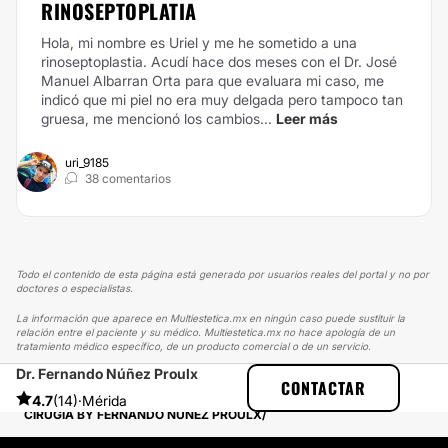
RINOSEPTOPLATIA
Hola, mi nombre es Uriel y me he sometido a una
rinoseptoplastia. Acudí hace dos meses con el Dr. José
Manuel Albarran Orta para que evaluara mi caso, me
indicó que mi piel no era muy delgada pero tampoco tan
gruesa, me mencionó los cambios...
Leer más
uri_9185
38 comentarios
Todo el contenido de esta página está generado por usuarios reales del portal y no por
doctores o especialistas.
La información que aparece en Multiestetica.mx en ningún caso puede sustituir la
relación entre el paciente y su médico. Multiestetica.mx no hace apología de un
tratamiento médico específico, de un producto comercial o de un servicio.
Dr. Fernando Núñez Proulx
MULTIESTETICA
EXPERIENCIAS
CONTACTAR
EXPERIENCIAS SOBRE ABDOMINOPLASTIA
4.7
(14)
·
Mérida
CIRUGÍA BY FERNANDO NÚÑEZ PROULX