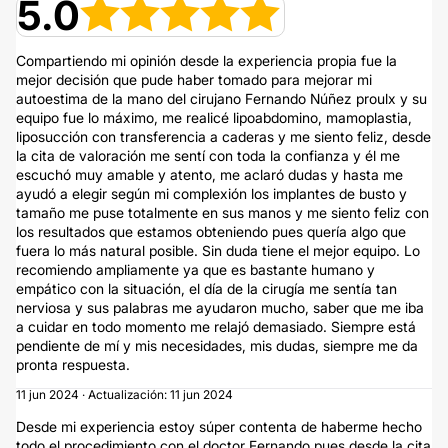
5.0
Compartiendo mi opinión desde la experiencia propia fue la
mejor decisión que pude haber tomado para mejorar mi
autoestima de la mano del cirujano Fernando Núñez proulx y su
equipo fue lo máximo, me realicé lipoabdomino, mamoplastia,
liposucción con transferencia a caderas y me siento feliz, desde
la cita de valoración me sentí con toda la confianza y él me
escuchó muy amable y atento, me aclaró dudas y hasta me
ayudó a elegir según mi complexión los implantes de busto y
tamaño me puse totalmente en sus manos y me siento feliz con
los resultados que estamos obteniendo pues quería algo que
fuera lo más natural posible. Sin duda tiene el mejor equipo. Lo
recomiendo ampliamente ya que es bastante humano y
empático con la situación, el día de la cirugía me sentía tan
nerviosa y sus palabras me ayudaron mucho, saber que me iba
a cuidar en todo momento me relajó demasiado. Siempre está
pendiente de mí y mis necesidades, mis dudas, siempre me da
pronta respuesta.
11 jun 2024 · Actualización: 11 jun 2024
Desde mi experiencia estoy súper contenta de haberme hecho
todo el procedimiento con el doctor Fernando pues desde la cita