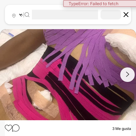
TypeError: Failed to fetch
|
1
/
2
3
Me gusta
ABDOMINOPLASTIA