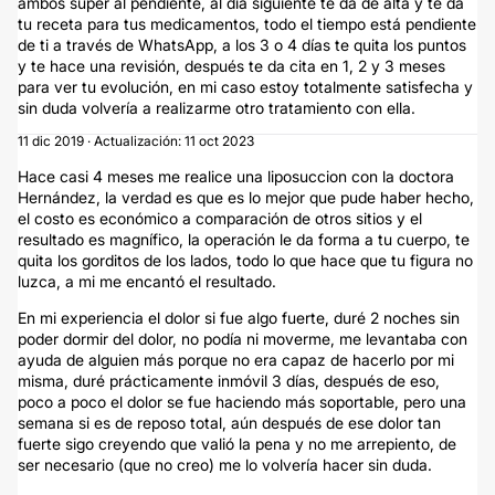
ambos súper al pendiente, al día siguiente te da de alta y te da
tu receta para tus medicamentos, todo el tiempo está pendiente
de ti a través de WhatsApp, a los 3 o 4 días te quita los puntos
y te hace una revisión, después te da cita en 1, 2 y 3 meses
para ver tu evolución, en mi caso estoy totalmente satisfecha y
sin duda volvería a realizarme otro tratamiento con ella.
11 dic 2019 · Actualización: 11 oct 2023
Hace casi 4 meses me realice una liposuccion con la doctora
Hernández, la verdad es que es lo mejor que pude haber hecho,
el costo es económico a comparación de otros sitios y el
resultado es magnífico, la operación le da forma a tu cuerpo, te
quita los gorditos de los lados, todo lo que hace que tu figura no
luzca, a mi me encantó el resultado.
En mi experiencia el dolor si fue algo fuerte, duré 2 noches sin
poder dormir del dolor, no podía ni moverme, me levantaba con
ayuda de alguien más porque no era capaz de hacerlo por mi
misma, duré prácticamente inmóvil 3 días, después de eso,
poco a poco el dolor se fue haciendo más soportable, pero una
semana si es de reposo total, aún después de ese dolor tan
fuerte sigo creyendo que valió la pena y no me arrepiento, de
ser necesario (que no creo) me lo volvería hacer sin duda.