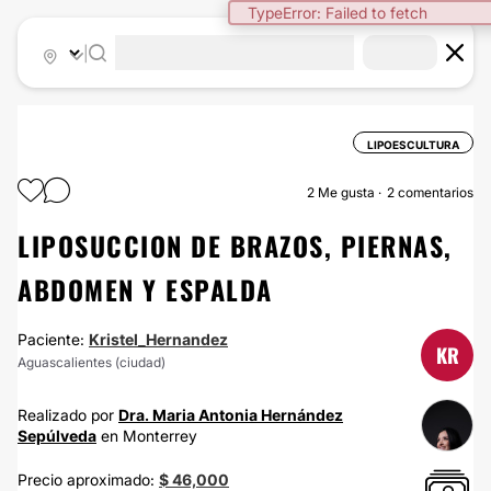
TypeError: Failed to fetch
|
LIPOESCULTURA
2
Me gusta
2 comentarios
LIPOSUCCION DE BRAZOS, PIERNAS,
ABDOMEN Y ESPALDA
Paciente:
Kristel_Hernandez
KR
Aguascalientes (ciudad)
Realizado por
Dra. Maria Antonia Hernández
Sepúlveda
en Monterrey
Precio aproximado:
$ 46,000