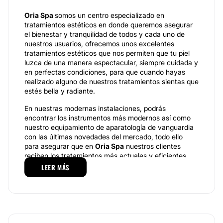
Oria Spa
somos un centro especializado en
tratamientos estéticos en donde queremos asegurar
el bienestar y tranquilidad de todos y cada uno de
nuestros usuarios, ofrecemos unos excelentes
tratamientos estéticos que nos permiten que tu piel
luzca de una manera espectacular, siempre cuidada y
en perfectas condiciones, para que cuando hayas
realizado alguno de nuestros tratamientos sientas que
estés bella y radiante.
En nuestras modernas instalaciones, podrás
encontrar los instrumentos más modernos así como
nuestro equipamiento de aparatología de vanguardia
con las últimas novedades del mercado, todo ello
para asegurar que en
Oria Spa
nuestros clientes
reciben los tratamientos más actuales y eficientes
con los productos de primeras firmas de la máxima
LEER MÁS
calidad.
Especialidades
En
Oria Spa
podemos ofrecerte tanto tratamientos
faciales y corporales, además de aquellos que pueden