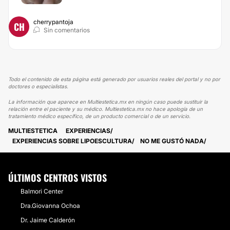
cherrypantoja
CH
Sin comentarios
Todo el contenido de esta página está generado por usuarios reales del portal y no por
doctores o especialistas.
La información que aparece en Multiestetica.mx en ningún caso puede sustituir la
relación entre el paciente y su médico. Multiestetica.mx no hace apología de un
tratamiento médico específico, de un producto comercial o de un servicio.
MULTIESTETICA
EXPERIENCIAS
EXPERIENCIAS SOBRE LIPOESCULTURA
NO ME GUSTÓ NADA
ÚLTIMOS CENTROS VISTOS
Balmori Center
Dra.Giovanna Ochoa
Dr. Jaime Calderón