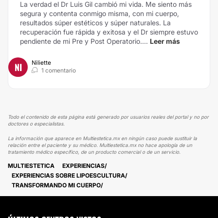
La verdad el Dr Luis Gil cambió mi vida. Me siento más
segura y contenta conmigo misma, con mi cuerpo,
resultados súper estéticos y súper naturales. La
recuperación fue rápida y exitosa y el Dr siempre estuvo
pendiente de mi Pre y Post Operatorio....
Leer más
Niliette
NI
1 comentario
Todo el contenido de esta página está generado por usuarios reales del portal y no por
doctores o especialistas.
La información que aparece en Multiestetica.mx en ningún caso puede sustituir la
relación entre el paciente y su médico. Multiestetica.mx no hace apología de un
tratamiento médico específico, de un producto comercial o de un servicio.
MULTIESTETICA
EXPERIENCIAS
EXPERIENCIAS SOBRE LIPOESCULTURA
TRANSFORMANDO MI CUERPO