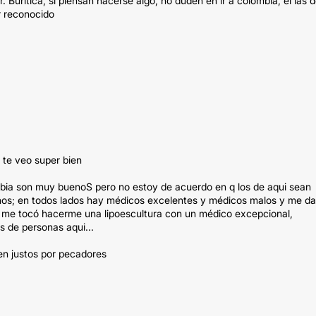
 Buriticá, sí piensan hacerse algo, no duden en ir a colombia, él las d
r reconocido
 te veo super bien
bia son muy buenoS pero no estoy de acuerdo en q los de aqui sean
anos; en todos lados hay médicos excelentes y médicos malos y me da
 me tocó hacerme una lipoescultura con un médico excepcional,
s de personas aqui...
en justos por pecadores