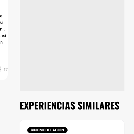
me
sí
n ,
 así
en
17
EXPERIENCIAS SIMILARES
RINOMODELACIÓN