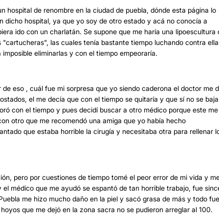
un hospital de renombre en la ciudad de puebla, dónde esta página lo
en dicho hospital, ya que yo soy de otro estado y acá no conocía a
biera ido con un charlatán. Se supone que me haría una lipoescultura
"cartucheras", las cuales tenía bastante tiempo luchando contra ella
mposible eliminarlas y con el tiempo empeoraría.
 de eso , cuál fue mi sorpresa que yo siendo caderona el doctor me d
stados, el me decía que con el tiempo se quitaría y que sí no se baj
oró con el tiempo y pues decidí buscar a otro médico porque este me
o con otro que me recomendó una amiga que yo había hecho
tado que estaba horrible la cirugía y necesitaba otra para rellenar l
ión, pero por cuestiones de tiempo tomé el peor error de mi vida y m
 el médico que me ayudó se espantó de tan horrible trabajo, fue sinc
e Puebla me hizo mucho daño en la piel y sacó grasa de más y todo fu
s hoyos que me dejó en la zona sacra no se pudieron arreglar al 100.