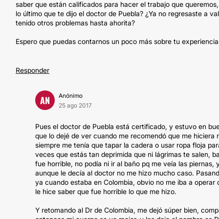
saber que están calificados para hacer el trabajo que queremo
lo último que te dijo el doctor de Puebla? ¿Ya no regresaste a v
tenido otros problemas hasta ahorita?
Espero que puedas contarnos un poco más sobre tu experiencia 
Responder
Anónimo
AN
25 ago 2017
Pues el doctor de Puebla está certificado, y estuvo en b
que lo dejé de ver cuando me recomendó que me hiciera 
siempre me tenía que tapar la cadera o usar ropa floja par
veces que estás tan deprimida que ni lágrimas te salen, b
fue horrible, no podía ni ir al baño pq me veía las piernas
aunque le decía al doctor no me hizo mucho caso. Pasand
ya cuando estaba en Colombia, obvio no me iba a operar con 
le hice saber que fue horrible lo que me hizo.
Y retomando al Dr de Colombia, me dejó súper bien, com