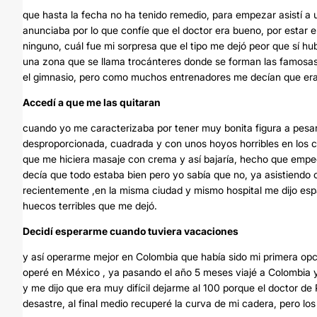
que hasta la fecha no ha tenido remedio, para empezar asistí a 
anunciaba por lo que confíe que el doctor era bueno, por estar 
ninguno, cuál fue mi sorpresa que el tipo me dejó peor que sí hu
una zona que se llama trocánteres donde se forman las famosas 
el gimnasio, pero como muchos entrenadores me decían que era i
Accedí a que me las quitaran
cuando yo me caracterizaba por tener muy bonita figura a pesar
desproporcionada, cuadrada y con unos hoyos horribles en los co
que me hiciera masaje con crema y así bajaría, hecho que empe
decía que todo estaba bien pero yo sabía que no, ya asistiend
recientemente ,en la misma ciudad y mismo hospital me dijo espan
huecos terribles que me dejó.
Decidí esperarme cuando tuviera vacaciones
y así operarme mejor en Colombia que había sido mi primera opc
operé en México , ya pasando el año 5 meses viajé a Colombia y
y me dijo que era muy difícil dejarme al 100 porque el doctor d
desastre, al final medio recuperé la curva de mi cadera, pero lo