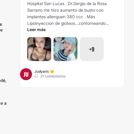
Hospital San Lucas . Dr.Sergio de la Rosa
Serrano me hizo aumento de busto con
implantes allenguen 380 ccc . Más
Lipoinyeccion de glúteos...contorneando...
ue
Leer más
ue
+9
Judyaris
JU
21 comentarios
edé,
te a