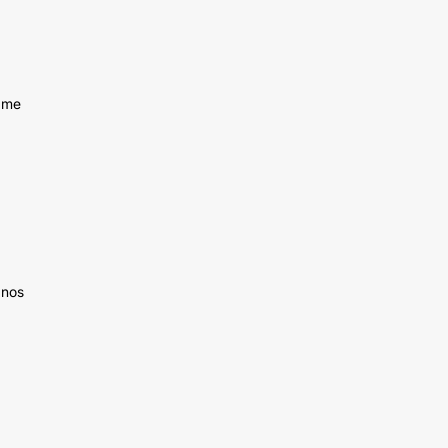
í me
 nos