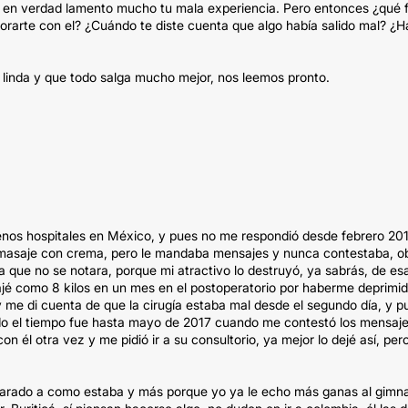
s, en verdad lamento mucho tu mala experiencia. Pero entonces ¿qué 
alorarte con el? ¿Cuándo te diste cuenta que algo había salido mal? ¿H
linda y que todo salga mucho mejor, nos leemos pronto.
uenos hospitales en México, y pues no me respondió desde febrero 20
masaje con crema, pero le mandaba mensajes y nunca contestaba, o
a que no se notara, porque mi atractivo lo destruyó, ya sabrás, de es
ajé como 8 kilos en un mes en el postoperatorio por haberme deprimid
, y me di cuenta de que la cirugía estaba mal desde el segundo día, y p
o el tiempo fue hasta mayo de 2017 cuando me contestó los mensaje
él otra vez y me pidió ir a su consultorio, ya mejor lo dejé así, pero
parado a como estaba y más porque yo ya le echo más ganas al gimna