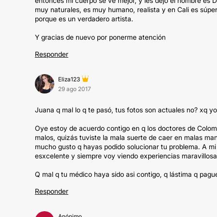
entonces mi cuerpo se ve mejor, y les dejo el nombre es Dr.
muy naturales, es muy humano, realista y en Cali es súpe
porque es un verdadero artista.
Y gracias de nuevo por ponerme atención
Responder
Eliza123
29 ago 2017
Juana q mal lo q te pasó, tus fotos son actuales no? xq yo
Oye estoy de acuerdo contigo en q los doctores de Colom
malos, quizás tuviste la mala suerte de caer en malas m
mucho gusto q hayas podido solucionar tu problema. A mi
esxcelente y siempre voy viendo experiencias maravillosa
Q mal q tu médico haya sido asi contigo, q lástima q pagu
Responder
Anónimo