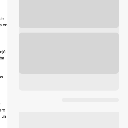
 de
s en
ejó
aba
os
e
ero
e un