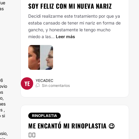
fue
SOY FELIZ CON MI NUEVA NARIZ
as
Decidí realizarme este tratamiento por que ya
estaba cansado de tener mi nariz en forma de
gancho, y honestamente le tengo mucho
miedo a las...
Leer más
16
YECADEC
YE
Sin comentarios
bvio
as
o,
ues
s ,
 si
RINOPLASTIA
ME ENCANTÓ MI RINOPLASTIA 😉
👌🏻
sio,