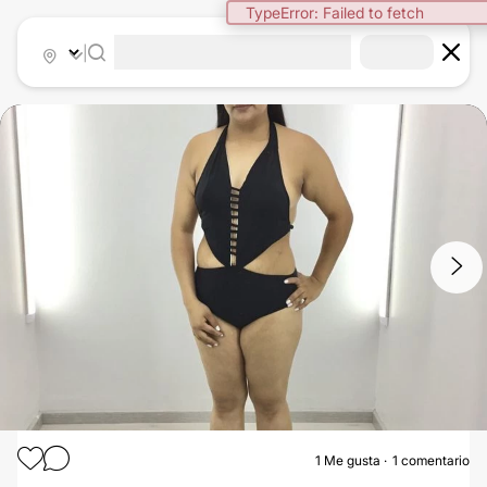
TypeError: Failed to fetch
|
1
/
6
1
Me gusta
1 comentario
LIPOESCULTURA