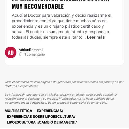
MUY RECOMENDABLE
Acudí al Doctor para valoración y decidí realizarme el
procedimiento con el ya que tiene muchos años de
experiencia y es un cirujano plástico certificado y
actual. El doctor es sumamente atento y responde a
todas las dudas, siempre está al tanto...
Leer más
AdrianRomeroll
AD
1 comentario
Todo el contenido de esta página está generado por usuarios reales del portal y no por
doctores o especialistas.
La información que aparece en Multiestetica.mx en ningún caso puede sustituir la
relación entre el paciente y su médico. Multiestetica.mx no hace apología de un
tratamiento médico específico, de un producto comercial o de un servicio.
MULTIESTETICA
EXPERIENCIAS
EXPERIENCIAS SOBRE LIPOESCULTURA
LIPOESCULTURA ¡¡CAMBIO DE IMAGEN!!