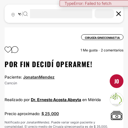
TypeError: Failed to fetch
|
CIRUGÍA GINECOMASTIA
1
Me gusta
2 comentarios
POR FIN DECIDÍ OPERARME!
Paciente:
JonatanMendez
JO
Cancún
Realizado por
Dr. Ernesto Acosta Abeyta
en Mérida
Precio aproximado:
$ 25,000
Notificado por JonatanMendez. Puede variar según paciente y
complejidad. El precio medio de Cirugía ginecomastia es de $ 35,000.