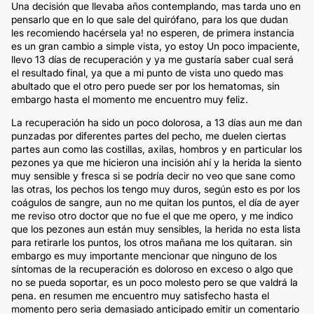
Una decisión que llevaba años contemplando, mas tarda uno en
pensarlo que en lo que sale del quirófano, para los que dudan
les recomiendo hacérsela ya! no esperen, de primera instancia
es un gran cambio a simple vista, yo estoy Un poco impaciente,
llevo 13 días de recuperación y ya me gustaría saber cual será
el resultado final, ya que a mi punto de vista uno quedo mas
abultado que el otro pero puede ser por los hematomas, sin
embargo hasta el momento me encuentro muy feliz.
La recuperación ha sido un poco dolorosa, a 13 días aun me dan
punzadas por diferentes partes del pecho, me duelen ciertas
partes aun como las costillas, axilas, hombros y en particular los
pezones ya que me hicieron una incisión ahí y la herida la siento
muy sensible y fresca si se podría decir no veo que sane como
las otras, los pechos los tengo muy duros, según esto es por los
coágulos de sangre, aun no me quitan los puntos, el día de ayer
me reviso otro doctor que no fue el que me opero, y me indico
que los pezones aun están muy sensibles, la herida no esta lista
para retirarle los puntos, los otros mañana me los quitaran. sin
embargo es muy importante mencionar que ninguno de los
síntomas de la recuperación es doloroso en exceso o algo que
no se pueda soportar, es un poco molesto pero se que valdrá la
pena. en resumen me encuentro muy satisfecho hasta el
momento pero seria demasiado anticipado emitir un comentario