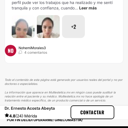
perfil pude ver los trabajos que ha realizado y me sentí
tranquila y con confianza, cuando...
Leer más
+2
NohemiMorales3
NO
4 comentarios
Todo el contenido de esta página está generado por usuarios reales del portal y no por
doctores o especialistas.
La información que aparece en Multiestetica.mx en ningún caso puede sustituir la
relación entre el paciente y su médico. Multiestetica.mx no hace apología de un
tratamiento médico específico, de un producto comercial o de un servicio.
Dr. Ernesto Acosta Abeyta
MULTIESTETICA
EXPERIENCIAS
CONTACTAR
EXPERIENCIAS SOBRE CIRUGÍA GINECOMASTIA
4.8
(24)
·
Mérida
POR FIN DECIDÍ OPERARME! GINECOMASTIA