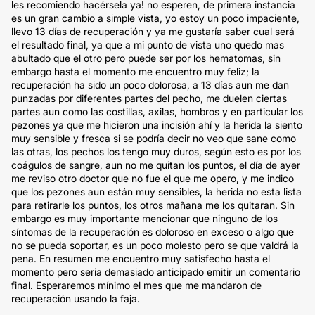
les recomiendo hacérsela ya! no esperen, de primera instancia
es un gran cambio a simple vista, yo estoy un poco impaciente,
llevo 13 días de recuperación y ya me gustaría saber cual será
el resultado final, ya que a mi punto de vista uno quedo mas
abultado que el otro pero puede ser por los hematomas, sin
embargo hasta el momento me encuentro muy feliz; la
recuperación ha sido un poco dolorosa, a 13 días aun me dan
punzadas por diferentes partes del pecho, me duelen ciertas
partes aun como las costillas, axilas, hombros y en particular los
pezones ya que me hicieron una incisión ahí y la herida la siento
muy sensible y fresca si se podría decir no veo que sane como
las otras, los pechos los tengo muy duros, según esto es por los
coágulos de sangre, aun no me quitan los puntos, el día de ayer
me reviso otro doctor que no fue el que me opero, y me indico
que los pezones aun están muy sensibles, la herida no esta lista
para retirarle los puntos, los otros mañana me los quitaran. Sin
embargo es muy importante mencionar que ninguno de los
síntomas de la recuperación es doloroso en exceso o algo que
no se pueda soportar, es un poco molesto pero se que valdrá la
pena. En resumen me encuentro muy satisfecho hasta el
momento pero seria demasiado anticipado emitir un comentario
final. Esperaremos mínimo el mes que me mandaron de
recuperación usando la faja.