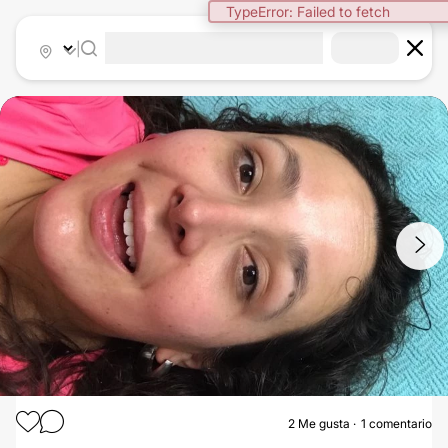
TypeError: Failed to fetch
|
1
/
5
2
Me gusta
1 comentario
CARBOXITERAPIA