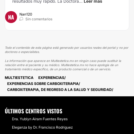
resultados muy rápido. La Doctora...
Leer más
Nan120
NA
Sin comentarios
Todo el contenido de esta página está generado por usuarios reales del portal y no por
doctores o especialistas.
La información que aparece en Multiestetica.mx en ningún caso puede sustituir la
relación entre el paciente y su médico. Multiestetica.mx no hace apología de un
tratamiento médico específico, de un producto comercial o de un servicio.
MULTIESTETICA
EXPERIENCIAS
EXPERIENCIAS SOBRE CARBOXITERAPIA
CARBOXITERAPIA, DE REGRESO A LA SALUD Y SEGURIDAD
ÚLTIMOS CENTROS VISTOS
Dra. Yublyn Airam Fuentes Reyes
Eleganza by Dr. Francisco Rodriguez