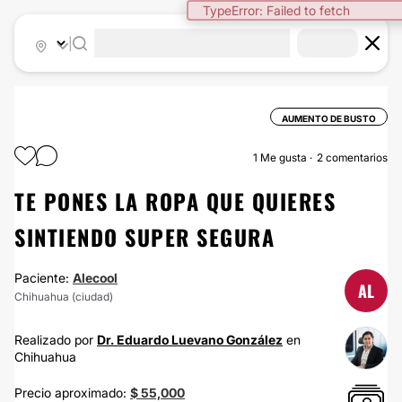
TypeError: Failed to fetch
|
AUMENTO DE BUSTO
1
Me gusta
2 comentarios
TE PONES LA ROPA QUE QUIERES
SINTIENDO SUPER SEGURA
Paciente:
Alecool
AL
Chihuahua (ciudad)
Realizado por
Dr. Eduardo Luevano González
en
Chihuahua
Precio aproximado:
$ 55,000