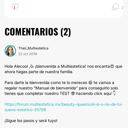
1
2
COMENTARIOS (
2
)
Thali_Multiestetica
22 oct 2019
Hola Alecool ,🥳 ¡bienvenida a Multiestetica! nos encanta😍 que
ahora hagas parte de nuestra familia.
Para darte la bienvenida como te lo mereces 😄 te vamos a
regalar nuestro “Manual de bienvenida” para conseguirlo solo
tienes que completar nuestro TEST 🤓 haciendo click aquí 👇
https://forum.multiestetica.mx/beauty-queens/el-si-o-no-de-tu-
sueno-estetico-35796
¡Sigue los pasos y será tuyo!