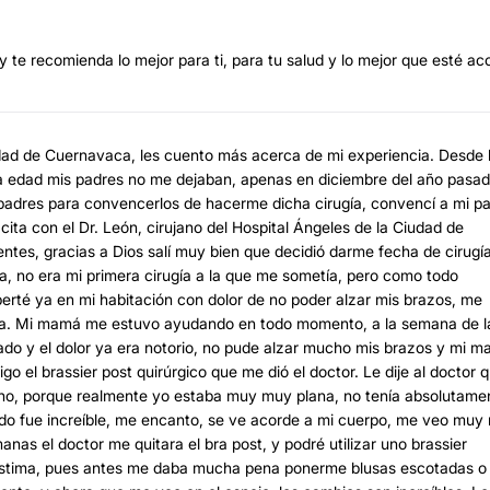
y te recomienda lo mejor para ti, para tu salud y lo mejor que esté ac
iudad de Cuernavaca, les cuento más acerca de mi experiencia. Desde 
a edad mis padres no me dejaban, apenas en diciembre del año pasa
s padres para convencerlos de hacerme dicha cirugía, convencí a mi p
ita con el Dr. León, cirujano del Hospital Ángeles de la Ciudad de
tes, gracias a Dios salí muy bien que decidió darme fecha de cirugí
osa, no era mi primera cirugía a la que me sometía, pero como todo
perté ya en mi habitación con dolor de no poder alzar mis brazos, me
dada. Mi mamá me estuvo ayudando en todo momento, a la semana de l
sado y el dolor ya era notorio, no pude alzar mucho mis brazos y mi 
go el brassier post quirúrgico que me dió el doctor. Le dije al doctor 
ho, porque realmente yo estaba muy muy plana, no tenía absolutame
ado fue increíble, me encanto, se ve acorde a mi cuerpo, me veo muy
nas el doctor me quitara el bra post, y podré utilizar uno brassier
oestima, pues antes me daba mucha pena ponerme blusas escotadas o