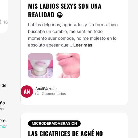
MIS LABIOS SEXYS SON UNA
REALIDAD 😀
16
Labios delgados, agrietados y sin forma. ovio
buscaba un cambio, me senti en todo
momento suer comoda, no me molesto en lo
absoluto apesar que...
Leer más
 del
AnaliVazque
AN
2 comentarios
año
ón.
bre,
MICRODERMOABRASIÓN
embr
LAS CICATRICES DE ACNÉ NO