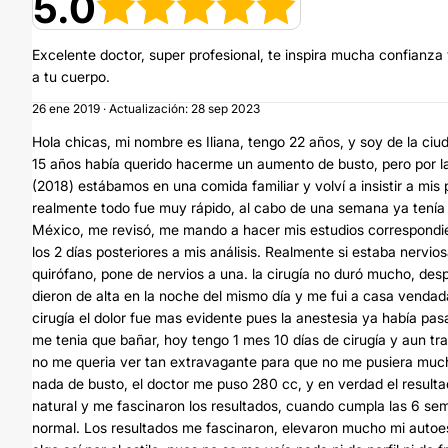
5.0
Excelente doctor, super profesional, te inspira mucha confianza 
a tu cuerpo.
26 ene 2019 · Actualización: 28 sep 2023
Hola chicas, mi nombre es Iliana, tengo 22 años, y soy de la c
15 años había querido hacerme un aumento de busto, pero por l
(2018) estábamos en una comida familiar y volví a insistir a mi
realmente todo fue muy rápido, al cabo de una semana ya tenía c
México, me revisó, me mando a hacer mis estudios correspondien
los 2 días posteriores a mis análisis. Realmente si estaba nervi
quirófano, pone de nervios a una. la cirugía no duró mucho, des
dieron de alta en la noche del mismo día y me fui a casa ven
cirugía el dolor fue mas evidente pues la anestesia ya había pa
me tenia que bañar, hoy tengo 1 mes 10 días de cirugía y aun trai
no me queria ver tan extravagante para que no me pusiera muc
nada de busto, el doctor me puso 280 cc, y en verdad el result
natural y me fascinaron los resultados, cuando cumpla las 6 sema
normal. Los resultados me fascinaron, elevaron mucho mi aut