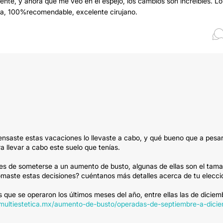
 frente, y ahora que me veo en el espejo, los cambios son increíbles. Lo
nza, 100%recomendable, excelente cirujano.
pensaste estas vacaciones lo llevaste a cabo, y qué bueno que a pesar
 llevar a cabo este suelo que tenías.
 de someterse a un aumento de busto, algunas de ellas son el tam
u tomaste estas decisiones? cuéntanos más detalles acerca de tu elecci
as que se operaron los últimos meses del año, entre ellas las de diciem
.multiestetica.mx/aumento-de-busto/operadas-de-septiembre-a-dici