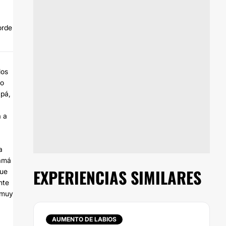
orde
los
do
apá,
a a
a
mamá
EXPERIENCIAS SIMILARES
que
nte
 muy
AUMENTO DE LABIOS