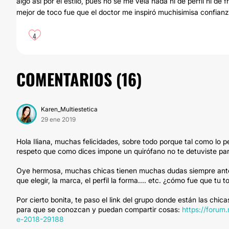
algo así por el estilo, pues no se me veía nada ni de perfil ni de
mejor de toco fue que el doctor me inspiró muchisimisa confia
4
COMENTARIOS (
16
)
Karen_Multiestetica
29 ene 2019
Hola Iliana, muchas felicidades, sobre todo porque tal como lo 
respeto que como dices impone un quirófano no te detuviste para
Oye hermosa, muchas chicas tienen muchas dudas siempre antes
que elegir, la marca, el perfil la forma.... etc. ¿cómo fue que t
Por cierto bonita, te paso el link del grupo donde están las chic
para que se conozcan y puedan compartir cosas:
https://forum
e-2018-29188