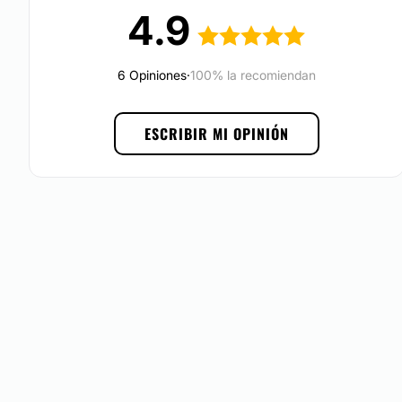
métodos.
4.9
Por lo tanto, el equipo se encuentra capacitado y preparad
uno se los servicios que menciona.
6 Opiniones
·
100% la recomiendan
Ubicación
Averigüe si le han realizado un presupuesto adecuado, si le 
ESCRIBIR MI OPINIÓN
cantidad de injertos ofrecidos en realidad harán un cambio 
necesitará una o varias sesiones de trasplante y si en el p
ocultos. Le damos al paciente toda la información necesari
expectativas sean realistas. Nos conducimos con respeto y
la verdadera solución a su problema capilar en Polanco,
Di
Posibilidad de videoconsulta:
No
Financiación o facilidades de pago:
No