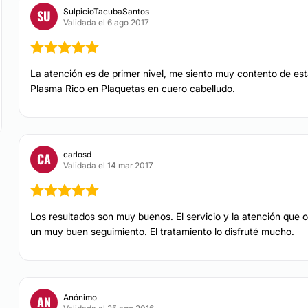
SulpicioTacubaSantos
SU
Validada el 6 ago 2017
o para ofrecer cada
La atención es de primer nivel, me siento muy contento de es
Plasma Rico en Plaquetas en cuero cabelludo.
explicaron si la
en su imagen, si
recio no hay costos
a para que sus
 honestidad. Confíe en
carlosd
CA
Validada el 14 mar 2017
strito Federal
.
Los resultados son muy buenos. El servicio y la atención que 
un muy buen seguimiento. El tratamiento lo disfruté mucho.
Anónimo
AN