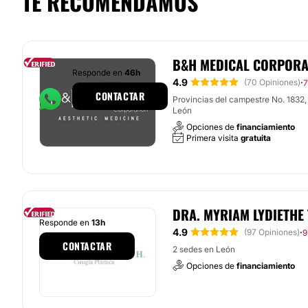
TE RECOMENDAMOS
B&H MEDICAL CORPORA
Responde en
46h
4.9
·
(70 Opiniones)
7
CONTACTAR
Provincias del campestre No. 1832, Col. Balcones del Campestre,
León
Opciones de
financiamiento
Primera visita
gratuita
DRA. MYRIAM LYDIETHE
Responde en
13h
4.9
·
(97 Opiniones)
9
CONTACTAR
2 sedes en León
Opciones de
financiamiento