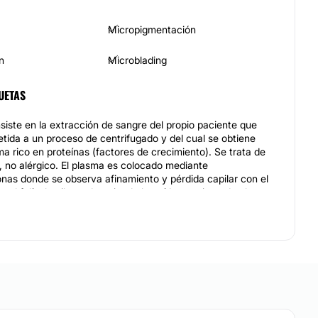
Micropigmentación
n
Microblading
UETAS
siste en la extracción de sangre del propio paciente que
tida a un proceso de centrifugado y del cual se obtiene
a rico en proteínas (factores de crecimiento). Se trata de
, no alérgico. El plasma es colocado mediante
nas donde se observa afinamiento y pérdida capilar con el
n el folículo piloso, deteniendo la caída y mejorando el
 cabello.