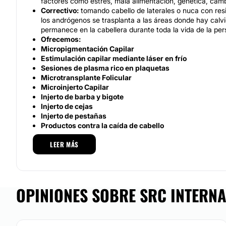
factores como estrés, mala alimentación, genética, cam
Correctivo:
tomando cabello de laterales o nuca con resi
los andrógenos se trasplanta a las áreas donde hay calvici
permanece en la cabellera durante toda la vida de la per
Ofrecemos:
Micropigmentación Capilar
Estimulación capilar mediante láser en frío
Sesiones de plasma rico en plaquetas
Microtransplante Folicular
Microinjerto Capilar
Injerto de barba y bigote
Injerto de cejas
Injerto de pestañas
Productos contra la caída de cabello
Hemos sido una
LEER MÁS
solución a la calvicie por más de 15 años
tratamiento personalizado con resultados altamente efecti
Equipo
OPINIONES SOBRE SRC INTERNA
Nuestros cirujanos son expertos en las dos técnicas de inje
Técnica FUE (Follicular Unit Extraction) y Técnica FUSS (F
Surgery)
por lo que le proporcionamos al paciente toda la