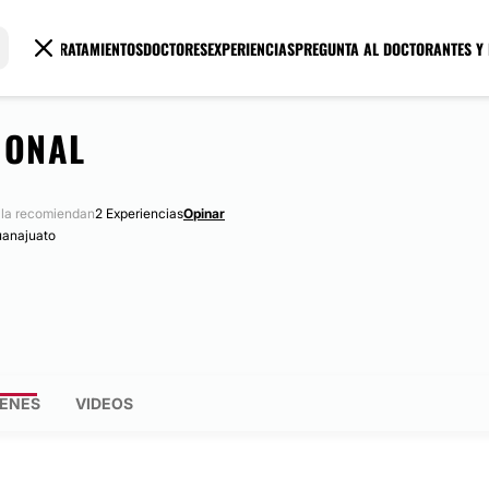
TRATAMIENTOS
DOCTORES
EXPERIENCIAS
PREGUNTA AL DOCTOR
ANTES Y
IONAL
la recomiendan
2 Experiencias
Opinar
uanajuato
ENES
VIDEOS