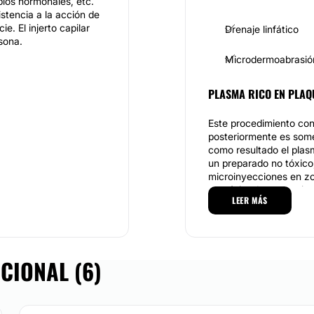
bios hormonales, etc.
stencia a la acción de
e. El injerto capilar
Drenaje linfático
sona.
Microdermoabrasió
PLASMA RICO EN PLAQ
Este procedimiento con
posteriormente es some
como resultado el plasm
un preparado no tóxico
microinyecciones en zo
propósito de que active
, nos interesa dar un
LEER MÁS
volumen y densidad del
vos.
CONTACTAR
CIONAL (6)
rto capilar que existen:
ollicular Unit Strip
 información de ambos