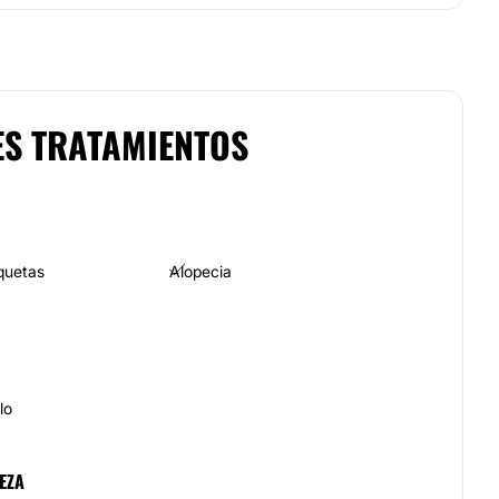
ES TRATAMIENTOS
quetas
Alopecia
lo
EZA