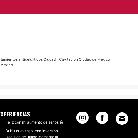
atamientos anticelulíticos Ciudad
Cavitación Ciudad de México
 México
EXPERIENCIAS
Feliz con mi aumento de senos 😁
Bubis nuevas¡ buena inversión
Decisión de último momento¡¡¡¡