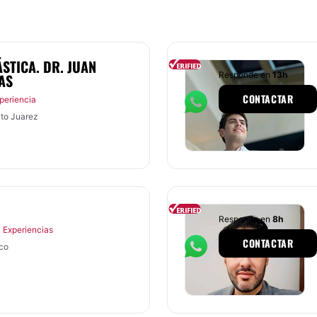
STICA. DR. JUAN
Responde en
13h
AS
CONTACTAR
periencia
ito Juarez
Responde en
8h
 Experiencias
CONTACTAR
lco