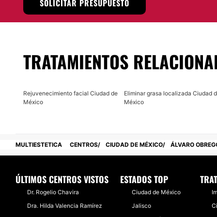
SOLICITAR PRESUPUESTO
Localización
Estibela Spa
se encuentra situado en delegación Álvaro 
encontrar mayores informes.
TRATAMIENTOS RELACIONA
Posibilidad de videoconsulta:
No
Rejuvenecimiento facial Ciudad de
Eliminar grasa localizada Ciudad 
Financiación o facilidades de pago:
México
México
No
MULTIESTETICA
CENTROS
CIUDAD DE MÉXICO
ÁLVARO OBREG
ÚLTIMOS CENTROS VISTOS
ESTADOS TOP
TRA
Dr. Rogelio Chavira
Ciudad de México
I
Dra. Hilda Valencia Ramírez
Jalisco
Ci