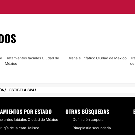
Obregón, donde puedes
DOS
de
Tratamientos faciales Ciudad de
Drenaje linfático Ciudad de México
Tr
México
de
ÓN
ESTIBELA SPA
TAMIENTOS POR ESTADO
OTRAS BÚSQUEDAS
mplantes labiales Ciudad de México
Definición corporal
rugía de la cara Jalisco
Rinoplastia secundaria