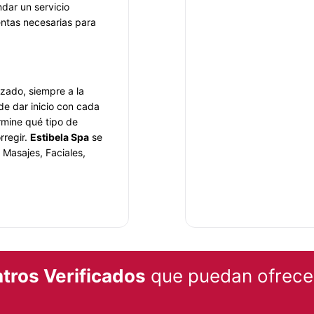
ndar un servicio
entas necesarias para
izado, siempre a la
de dar inicio con cada
rmine qué tipo de
rregir.
Estibela Spa
se
, Masajes, Faciales,
ar de tu salud, es por
l, todos ellos con la
tros Verificados
que puedan ofrecer
abor confiable y de
uentran presentes en el