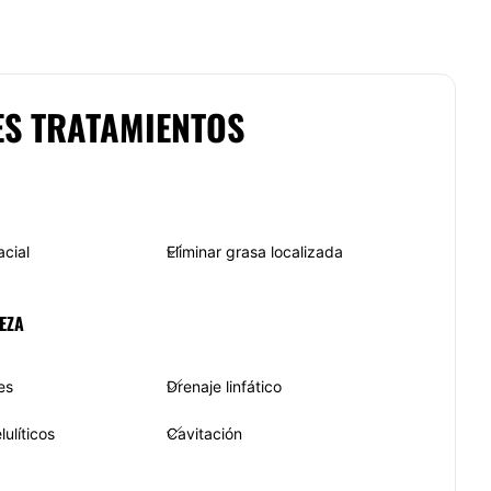
ES TRATAMIENTOS
acial
Eliminar grasa localizada
EZA
es
Drenaje linfático
ulíticos
Cavitación