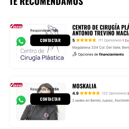
TE RECOMENDAMOS
CENTRO DE CIRUGÍA PLÁ
Responde en
14h
ANTONIO TREVIÑO MACÍ
CONTACTAR
5
·
(11 Opiniones)
1 Ex
Magdalena 334 Col. Del Valle, Ben
Opciones de
financiamiento
MOSKALIA
Responde en
35h
4.9
·
(23 Opiniones)
3
CONTACTAR
2 sedes en Benito Juarez, Xochimi