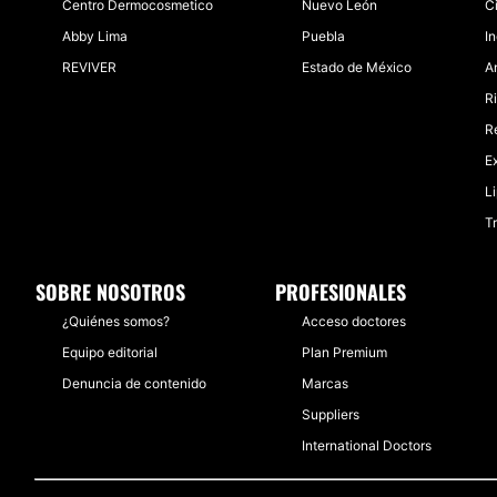
Centro Dermocosmetico
Nuevo León
C
Abby Lima
Puebla
I
REVIVER
Estado de México
A
Ri
R
E
L
T
SOBRE NOSOTROS
PROFESIONALES
¿Quiénes somos?
Acceso doctores
Equipo editorial
Plan Premium
Denuncia de contenido
Marcas
Suppliers
International Doctors