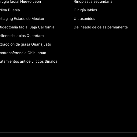
irugía facial Nuevo León
Rinoplastia secundaria
ndiba Puebla
Cirugía labios
ntiaging Estado de México
Ultrasonidos
tidectomía facial Baja California
Delineado de cejas permanente
elleno de labios Querétaro
xtracción de grasa Guanajuato
ipotransferencia Chihuahua
ratamientos anticelulíticos Sinaloa