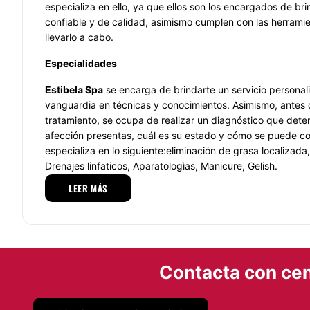
especializa en ello, ya que ellos son los encargados de bri
confiable y de calidad, asimismo cumplen con las herrami
llevarlo a cabo.
Especialidades
Estibela Spa
se encarga de brindarte un servicio personal
vanguardia en técnicas y conocimientos. Asimismo, antes 
tratamiento, se ocupa de realizar un diagnóstico que dete
afección presentas, cuál es su estado y cómo se puede co
especializa en lo siguiente:eliminación de grasa localizada
Drenajes linfaticos, Aparatologìas, Manicure, Gelish.
LEER MÁS
Por otra parte, este especialista también se enfoca en cuid
ello que no utiliza técnicas en las cuales no se especialice.
Equipo
Estibela Spa
se encuentra integrado de personal profesiona
Contacta con cen
experiencia y conocimientos adecuados para ejercer una l
calidad. Las herramientas y habilidades necesarias se enc
trato que brindan.