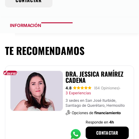
CONTACTAR
INFORMACIÓN
TE RECOMENDAMOS
DRA. JESSICA RAMÍREZ
CADENA
4.8
(64 Opiniones)
·
3 Experiencias
3 sedes en San José Iturbide,
Santiago de Querétaro, Hermosillo
Opciones de
financiamiento
Responde en
4h
CONTACTAR