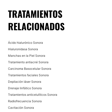
donde también encuentra mayores informes y un
servicio personalizado.
TRATAMIENTOS
Posibilidad de videoconsulta:
RELACIONADOS
No
Financiación o facilidades de pago:
No
Ácido hialurónico Sonora
Hialuronidasa Sonora
Manchas en la Piel Sonora
Tratamiento antiacné Sonora
Carcinoma Basocelular Sonora
Tratamientos faciales Sonora
Depilación láser Sonora
Drenaje linfático Sonora
Tratamientos anticelulíticos Sonora
Radiofrecuencia Sonora
Cavitación Sonora