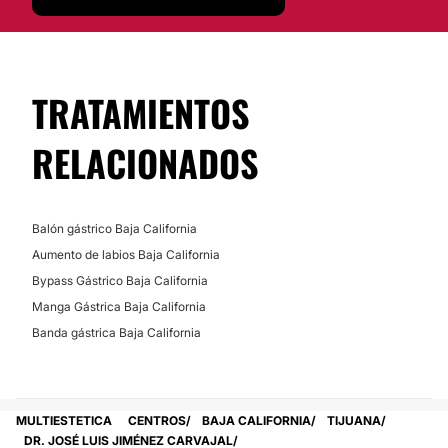
contáctenos hoy para obtener más información. Pide
un presupuesto
Clínica De Obesidad Y Nutrición
Bienestar
.
Contáctanos ahora si quieres agendar una
cita
Clínica De Obesidad Y Nutrición Bienestar
es
una brillante elección.
TRATAMIENTOS
Posibilidad de videoconsulta:
RELACIONADOS
No
Financiación o facilidades de pago:
No
Balón gástrico Baja California
Aumento de labios Baja California
Bypass Gástrico Baja California
Manga Gástrica Baja California
Banda gástrica Baja California
MULTIESTETICA
CENTROS
BAJA CALIFORNIA
TIJUANA
DR. JOSÉ LUIS JIMÉNEZ CARVAJAL