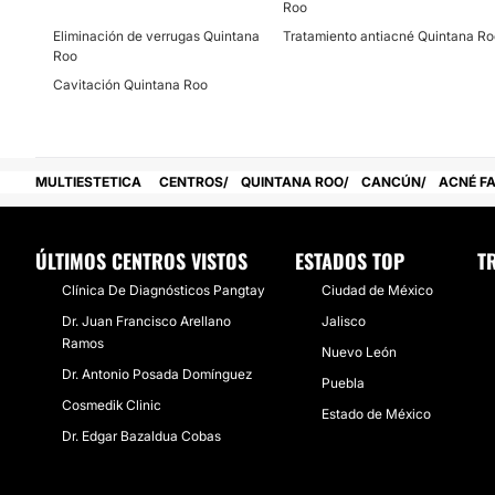
Roo
Eliminación de verrugas Quintana
Especialidades
Tratamiento antiacné Quintana Ro
Roo
Dispone de
productos
y
tecnología
especializados en
res
Cavitación Quintana Roo
cualquier padecimiento que estropee la
estética
de la piel.
Médico
se especializa en lo siguiente:
Acné
MULTIESTETICA
CENTROS
QUINTANA ROO
CANCÚN
ACNÉ FA
toxina botulínica
Faciales
Manchas
Cavitación
ÚLTIMOS CENTROS VISTOS
ESTADOS TOP
T
Celulitis
Clínica De Diagnósticos Pangtay
Ciudad de México
Piel
Lunares, verrugas
Dr. Juan Francisco Arellano
Jalisco
Peeling
Ramos
Nuevo León
Plasma rico en plaquetas
Dr. Antonio Posada Domínguez
Puebla
Equipo
Cosmedik Clinic
Estado de México
Dr. Edgar Bazaldua Cobas
Cuenta con un respaldo de ya
28 años en la especialidad
usted compruebe el
profesionalismo
del personal que le a
laborando en sus instalaciones
el Dr. José Pozo
, con ampli