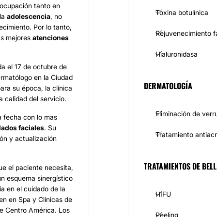
ocupación tanto en
Toxina botulínica
 la
adolescencia
, no
ecimiento. Por lo tanto,
Rejuvenecimiento f
las mejores
atenciones
Hialuronidasa
a el 17 de octubre de
rmatólogo en la Ciudad
DERMATOLOGÍA
ra su época, la clínica
 calidad del servicio.
Eliminación de verr
a fecha con lo mas
dados faciales
. Su
Tratamiento antiac
ón y actualización
TRATAMIENTOS DE BELL
ue el paciente necesita,
un esquema sinergístico
a en el cuidado de la
HIFU
en en Spa y Clínicas de
de Centro América. Los
Peeling