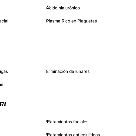
Ácido hialurónico
acial
Plasma Rico en Plaquetas
ugas
Eliminación de lunares
né
EZA
Tratamientos faciales
Tratamientos anticelulíticos