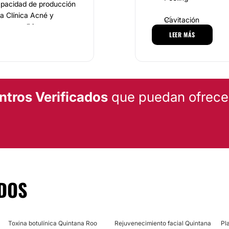
capacidad de producción
la Clínica Acné y
Cavitación
que se dirige a
LEER MÁS
nte fabricados para
 la
idermis retirando las
 disminuyendo pequeñas
ntros Verificados
que puedan ofrecert
e color de la piel.
ás:
nte.
les en la piel
DOS
y saludable.
res, modelado de
Toxina botulínica Quintana Roo
Rejuvenecimiento facial Quintana
Pl