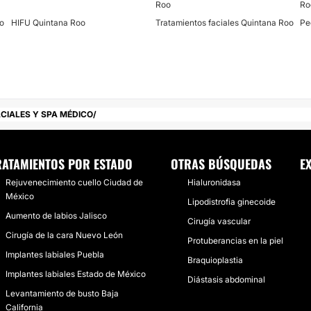
Roo
Ro
o
HIFU Quintana Roo
Tratamientos faciales Quintana Roo
Pe
taurar
y
prevenir
Acné Faciales Y Spa
CIALES Y SPA MÉDICO
RATAMIENTOS POR ESTADO
OTRAS BÚSQUEDAS
E
Rejuvenecimiento cuello Ciudad de
Hialuronidasa
México
Lipodistrofia ginecoide
Aumento de labios Jalisco
Cirugía vascular
Cirugía de la cara Nuevo León
Protuberancias en la piel
Implantes labiales Puebla
Braquioplastia
Implantes labiales Estado de México
, además, para que
Diástasis abdominal
tiende, se encuentra
Levantamiento de busto Baja
a experiencia en la
California