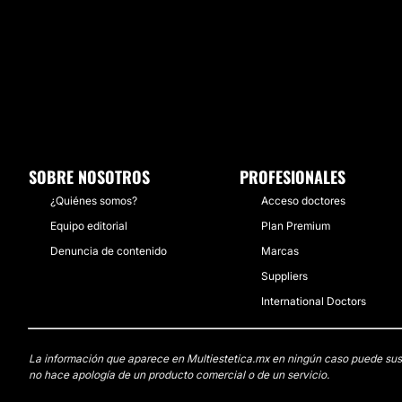
disciplina.
Localización
Acné Faciales Y Spa Médico
se encuentra situada en el b
Quintana Roo
.
Posibilidad de videoconsulta:
No
SOBRE NOSOTROS
PROFESIONALES
¿Quiénes somos?
Financiación o facilidades de pago:
Acceso doctores
Equipo editorial
Plan Premium
No
Denuncia de contenido
Marcas
Suppliers
International Doctors
La información que aparece en Multiestetica.mx en ningún caso puede sustit
no hace apología de un producto comercial o de un servicio.