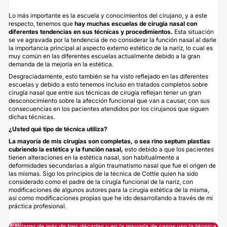
Lo más importante es la escuela y conocimientos del cirujano, y a este
respecto, tenemos que
hay muchas escuelas de cirugía nasal con
diferentes tendencias en sus técnicas y procedimientos.
Esta situación
se ve agravada por la tendencia de no considerar la función nasal al darle
la importancia principal al aspecto externo estético de la nariz, lo cual es
muy común en las diferentes escuelas actualmente debido a la gran
demanda de la mejoría en la estética.
Desgraciadamente, esto también se ha visto reflejado en las diferentes
escuelas y debido a esto tenemos incluso en tratados completos sobre
cirugía nasal que entre sus técnicas de cirugía reflejan tener un gran
desconocimiento sobre la afección funcional que van a causar, con sus
consecuencias en los pacientes atendidos por los cirujanos que siguen
dichas técnicas.
¿Usted qué tipo de técnica utiliza?
La mayoría de mis cirugías son completas, o sea rino septum plastias
cubriendo la estética y la función nasal,
esto debido a que los pacientes
tienen alteraciones en la estética nasal, son habitualmente a
deformidades secundarias a algún traumatismo nasal que fue el origen de
las mismas. Sigo los principios de la técnica de Cottle quien ha sido
considerado como el padre de la cirugía funcional de la nariz, con
modificaciones de algunos autores para la cirugía estética de la misma,
así como modificaciones propias que he ido desarrollando a través de mi
práctica profesional.
A lo largo de más de tres décadas y en la mayoría de casos uso la técnica