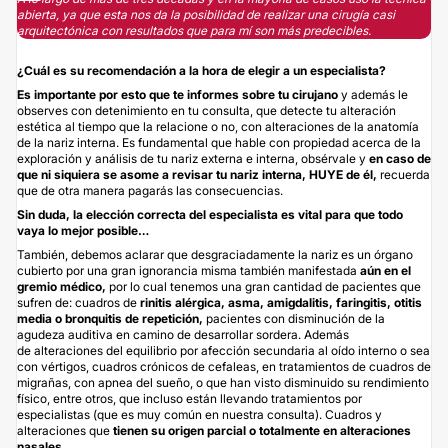
abierta, ya que esta nos da la posibilidad de realizar una cirugía casi
arquitectónica con resultados que para mí son más predecibles.
¿Cuál es su recomendación a la hora de elegir a un especialista?
Es importante por esto que te informes sobre tu cirujano
y además le
observes con detenimiento en tu consulta, que detecte tu alteración
estética al tiempo que la relacione o no, con alteraciones de la anatomía
de la nariz interna. Es fundamental que hable con propiedad acerca de la
exploración y análisis de tu nariz externa e interna, obsérvale y
en caso de
que ni siquiera se asome a revisar tu nariz interna, HUYE de él,
recuerda
que de otra manera pagarás las consecuencias.
Sin duda, la elección correcta del especialista es vital para que todo
vaya lo mejor posible…
También, debemos aclarar que desgraciadamente la nariz es un órgano
cubierto por una gran ignorancia misma también manifestada
aún en el
gremio médico,
por lo cual tenemos una gran cantidad de pacientes que
sufren de: cuadros de
rinitis alérgica, asma, amigdalitis, faringitis, otitis
media o bronquitis de repetición,
pacientes con disminución de la
agudeza auditiva en camino de desarrollar sordera. Además
de alteraciones del equilibrio por afección secundaria al oído interno o sea
con vértigos, cuadros crónicos de cefaleas, en tratamientos de cuadros de
migrañas, con apnea del sueño, o que han visto disminuido su rendimiento
físico, entre otros, que incluso están llevando tratamientos por
especialistas (que es muy común en nuestra consulta). Cuadros y
alteraciones que
tienen su origen parcial o totalmente en alteraciones
nasales.