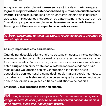
Aunque el paciente solo se interese en la estética de su nariz:
aun para
lograr el mejor resultado estético tenemos que tomar en cuenta la nariz
interna.
Pues no se puede modificar la anatomía externa de la nariz sin
que tenga implicaciones y efectos en su parte interna, y esto opera en los
2 sentidos, ya que las alteraciones en
la anatomía de la nariz interna
tienen gran influencia en el aspecto de la nariz externa.
Artículo relacionado: Rinoplastia: Experto responde dudas frecuentes de
una cirugía de nariz
Es muy importante esta correlación…
Cuando por descuido o ignorancia no se toma en cuenta y no se corrigen,
son responsables de resultados mediocres, con afecciones mayores a las
funciones nasales. Por esta razón, es frecuente ver personas sometidas a
estas cirugías con su nariz chueca o deformidades secundarias a una
mala cirugía y/o también con mayor afección a la función nasal:
escucharlas con voz nasal o como decimos de manera popular gangosas,
lo cual es aún más triste cuando son personas que trabajan en medios de
comunicación masiva ya sea en trabajos artísticos o de noticias.
Entonces, ¿qué debemos tomar en cuenta?
De lo que platicamos, se concluye que en la mayoría de los casos,
esta
cirugía
debería de acompañarse de una reparación concomitante de la
nariz interna, o sea una Rino septum plastia.