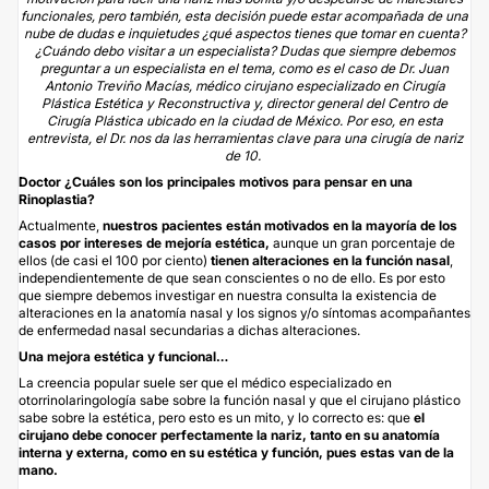
funcionales, pero también, esta decisión puede estar acompañada de una
nube de dudas e inquietudes ¿qué aspectos tienes que tomar en cuenta?
¿Cuándo debo visitar a un especialista? Dudas que siempre debemos
preguntar a un especialista en el tema, como es el caso de Dr. Juan
Antonio Treviño Macías, médico cirujano especializado en Cirugía
Plástica Estética y Reconstructiva y, director general del Centro de
Cirugía Plástica ubicado en la ciudad de México. Por eso, en esta
entrevista, el Dr. nos da las herramientas clave para una cirugía de nariz
de 10.
Doctor ¿Cuáles son los principales motivos para pensar en una
Rinoplastia?
Actualmente,
nuestros pacientes están motivados en la mayoría de los
casos por intereses de mejoría
estética,
aunque un gran porcentaje de
ellos (de casi el 100 por ciento)
tienen alteraciones en la función nasal
,
independientemente de que sean conscientes o no de ello. Es por esto
que siempre debemos investigar en nuestra consulta la existencia de
alteraciones en la anatomía nasal y los signos y/o síntomas acompañantes
de enfermedad nasal secundarias a dichas alteraciones.
Una mejora estética y funcional…
La creencia popular suele ser que el médico especializado en
otorrinolaringología sabe sobre la función nasal y que el cirujano plástico
sabe sobre la estética, pero esto es un mito, y lo correcto es: que
el
cirujano debe conocer
perfectamente
la nariz, tanto en su anatomía
interna y externa, como en su estética y función, pues estas van de la
mano.