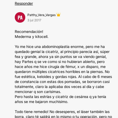
Responder
Patthy_Vera_Vargas
PA
3 jul 2017
Recomendación!
Mederma y kitocell.
Yo me hice una abdominoplastia enorme, pero me ha
quedado genial la cicatriz, al principio parecía así, súper
fea y grande, ahora ya sin puntos se va viendo genial,
hay Partes q se ve como si no hubieran abierto, pero
hace años me hice cirugía de fémur, x un disparo, me
quedaron múltiples cicatrices horribles en la piernas. No
fue estética, keloides y gordas rojas. Al cabo de 6 meses
de constancia con estas dos pomadas, se borraron casi
totalmente, claro la aplicaba dos veces al día y cabe
mencionar q son carísimas.
Pero hasta las estrías y cicatriz de cesárea q ya tenía
años se me bajaron muchísimo.
Todo tiene remedio! No desesperes, el láser también las
borra, claro té saldrá en lo mismo q tu operación, pero no