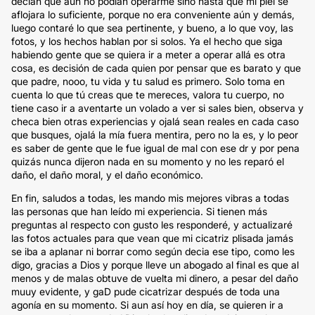
decían que aún no podían operarme sino hasta que mi piel se
aflojara lo suficiente, porque no era conveniente aún y demás,
luego contaré lo que sea pertinente, y bueno, a lo que voy, las
fotos, y los hechos hablan por si solos. Ya el hecho que siga
habiendo gente que se quiera ir a meter a operar allá es otra
cosa, es decisión de cada quien por pensar que es barato y que
que padre, nooo, tu vida y tu salud es primero. Solo toma en
cuenta lo que tú creas que te mereces, valora tu cuerpo, no
tiene caso ir a aventarte un volado a ver si sales bien, observa y
checa bien otras experiencias y ojalá sean reales en cada caso
que busques, ojalá la mía fuera mentira, pero no la es, y lo peor
es saber de gente que le fue igual de mal con ese dr y por pena
quizás nunca dijeron nada en su momento y no les reparó el
daño, el daño moral, y el daño económico.
En fin, saludos a todas, les mando mis mejores vibras a todas
las personas que han leído mi experiencia. Si tienen más
preguntas al respecto con gusto les responderé, y actualizaré
las fotos actuales para que vean que mi cicatriz plisada jamás
se iba a aplanar ni borrar como según decia ese tipo, como les
digo, gracias a Dios y porque lleve un abogado al final es que al
menos y de malas obtuve de vuelta mi dinero, a pesar del daño
muuy evidente, y gaD pude cicatrizar después de toda una
agonía en su momento. Si aun así hoy en día, se quieren ir a