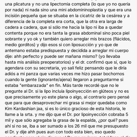
una plicatura y no una lipectomia completa (lo que yo no quería
por nada) ni nada sino una mini abdomininoplastia y que era una
incisión pequeña que se situaba en la cicatriz de la cesárea y a
diferencia de la completa era corta, que la otra era larga de
cadera a cadera, que si sólo me hacia la lipo ni iba a quedar
contenta porque no era tanta la grasa abdominal sino poca piel
sobrante y yo ok y también quiero arreglar mis brazos (flácidos,
medio gorditos) y dijo esos si con liposucción y yo que de
antemano estaba predispuesta y decidida a arreglar mi cuerpo
dije: ahh perfecto y puede ser mañana mismo? (yo llevaba
hasta mis análisis preoperatorios) y el dr. confirmó que sí, que lo
agendara con su secretaria, yo salí feliz pensando que le diría
adiós a mi panza que varias veces me hizo pasar bochornos
cuando la gente (ignorante/ajena) llegaron a preguntarme si
estaba "embarazada" en fin. Más tarde recordé que no le
pregunte al Dr. si la lipo incluía lipoinyección en glúteos y no es
que precisamente yo este plana o algo, al contrario pero pensé
que para que desaprovechar mi grasa si mejor quedaba como
Kim Kardashian jaa, si es lo único gracioso de esta historia, le
llame a la srta. y me dijo que el Dr. por lipoinyección cobraba 5
mil y que sólo agregaba la grasa de la espalda, ¿por qué? pues
ahí si no se, iba a ser sumado a los 26 mil que me presupuesto
el Dr. y dije ahh pues aun con todo esta bien, eso quedo