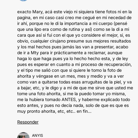
exacto Mary, acá este viejo ni siquiera tiene fotos ni en la
pagina, en mi caso casi creo me cegué en mi necedad de
ir ahí, porque no le di la importancia a mi cuerpo (pensé
que una lipo era como de rutina y así) como se la di a mi
cara que así si fui con el que yo considere el mejor, si, es
obvio, cualquier cirujano presume sus mejores resultados
y los mal hechos pues jamás las van a presentar, acabo
de ir a Mty para ir prácticamente a reclamar, aunque
haga lo que haga pues ya lo hecho hecho esta, y de ley
pues es esperar en cuanto a mi proceso de recuperación,
y el tipo me salió con que si quiere le tomo la foto de
ahorita y véngase en un mes, mes y medio y va a ver
como van a quitarse todas esas arruguitas de la piel, y va
a bajar, etc, y le digo y a mi de que me sirve que usted me
tome una foto ahorita, si me la puedo tomar yo misma,
me la hubiera tomado ANTES, y haberme explicado todo
esto antes, y pues no decía nada, solo de que es que es
muy pronto ahorita, etc, etc.. en fin...
Responder
ANYIS