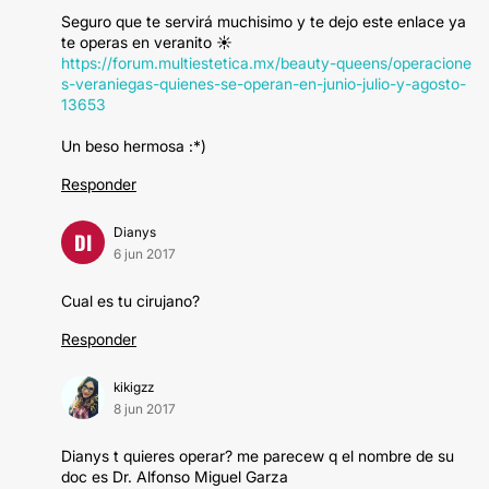
Seguro que te servirá muchisimo y te dejo este enlace ya
te operas en veranito ☀️
https://forum.multiestetica.mx/beauty-queens/operacione
s-veraniegas-quienes-se-operan-en-junio-julio-y-agosto-
13653
Un beso hermosa :*)
Responder
Dianys
DI
6 jun 2017
Cual es tu cirujano?
Responder
kikigzz
8 jun 2017
Dianys t quieres operar? me parecew q el nombre de su
doc es Dr. Alfonso Miguel Garza