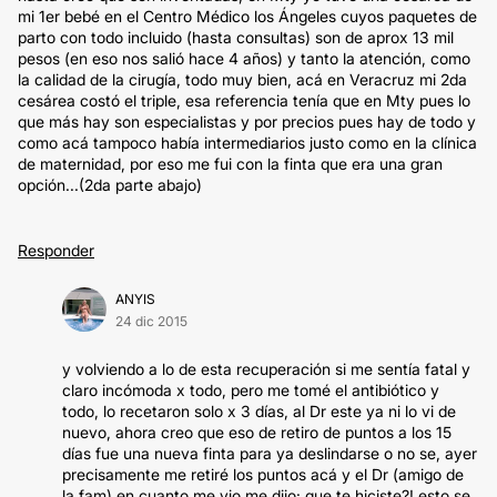
mi 1er bebé en el Centro Médico los Ángeles cuyos paquetes de
parto con todo incluido (hasta consultas) son de aprox 13 mil
pesos (en eso nos salió hace 4 años) y tanto la atención, como
la calidad de la cirugía, todo muy bien, acá en Veracruz mi 2da
cesárea costó el triple, esa referencia tenía que en Mty pues lo
que más hay son especialistas y por precios pues hay de todo y
como acá tampoco había intermediarios justo como en la clínica
de maternidad, por eso me fui con la finta que era una gran
opción...(2da parte abajo)
Responder
ANYIS
24 dic 2015
y volviendo a lo de esta recuperación si me sentía fatal y
claro incómoda x todo, pero me tomé el antibiótico y
todo, lo recetaron solo x 3 días, al Dr este ya ni lo vi de
nuevo, ahora creo que eso de retiro de puntos a los 15
días fue una nueva finta para ya deslindarse o no se, ayer
precisamente me retiré los puntos acá y el Dr (amigo de
la fam) en cuanto me vio me dijo: que te hiciste?! esto se