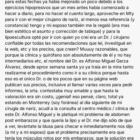
para estas fechas ya había mejorado un poco debido a los
ejercicios hipopresivos que un mes antes había comenzado a
hacer a diario, para no hacer el cuento largo, aproveche en Mty
para ir con el mejor cirujano de nariz, al menos esa referencia (y
constancia) tengo y mi esposo también me la regaló (era mas
bien estético el asunto y corrección de tabique) y para la
lipoescultura opté por ir con quien yo creí era un Dr. / cirujano
confiable por todas las recomendaciones que leí, investigué en
la web, etc y los precios, que creen? Muuuy razonables, que
porque la clínica y quirófano son absolutamente de él y no hay
intermediarios etc, el nombre del Dr. es Alfonso Miguel Garza
Álvarez, desde aprox semana santa yo ya traía en la mira tanto
realizarme el procedimiento como ir a su clínica porque hasta
eso es el único Dr. o de los pocos que en su página web
publican sus precios, inclusive al llamar varias veces para pedir
informes, la srta. contestaba muy amable y que hasta la
valoración era sin costo, ¡¡genial! eso pensé, claro, total ya
estando en Monterrey (soy foránea) al día siguiente de mi
cirugía de nariz, acudí a la consulta al centro médico / clínica de
este Dr. Alfonso Miguel y le platiqué mi problema de abdomen
post embarazos y que quería la lipo y el Dr. me dijo sólo de que
a ver, levántate la blusa para checar e inmediatamente nos dijo
(a mi y a mi esposo) que el problema precisamente era que
tenía los músculos rotos por mis embarazos, que la solución era