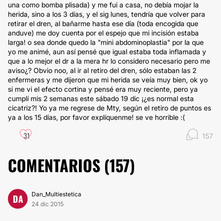
una como bomba plisada) y me fui a casa, no debía mojar la
herida, sino a los 3 días, y el sig lunes, tendría que volver para
retirar el dren, al bañarme hasta ese día (toda encogida que
anduve) me doy cuenta por el espejo que mi incisión estaba
larga! o sea donde quedo la "mini abdominoplastia" por la que
yo me animé, aun así pensé que igual estaba toda inflamada y
que a lo mejor el dr a la mera hr lo considero necesario pero me
aviso¿? Obvio noo, al ir al retiro del dren, sólo estaban las 2
enfermeras y me dijeron que mi herida se veía muy bien, ok yo
si me vi el efecto cortina y pensé era muy reciente, pero ya
cumplí mis 2 semanas este sábado 19 dic ¡¿es normal esta
cicatriz?! Yo ya me regrese de Mty, según el retiro de puntos es
ya a los 15 días, por favor explíquenme! se ve horrible :(
31
157
COMENTARIOS (
157
)
Dan_Multiestetica
DA
24 dic 2015