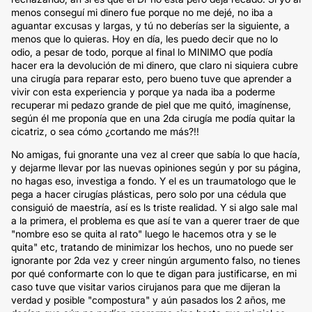
menos conseguí mi dinero fue porque no me dejé, no iba a
aguantar excusas y largas, y tú no deberías ser la siguiente, a
menos que lo quieras. Hoy en día, les puedo decir que no lo
odio, a pesar de todo, porque al final lo MINIMO que podía
hacer era la devolución de mi dinero, que claro ni siquiera cubre
una cirugía para reparar esto, pero bueno tuve que aprender a
vivir con esta experiencia y porque ya nada iba a poderme
recuperar mi pedazo grande de piel que me quitó, imagínense,
según él me proponía que en una 2da cirugía me podía quitar la
cicatriz, o sea cómo ¿cortando me más?!!
No amigas, fui gnorante una vez al creer que sabía lo que hacía,
y dejarme llevar por las nuevas opiniones según y por su página,
no hagas eso, investiga a fondo. Y el es un traumatologo que le
pega a hacer cirugías plásticas, pero solo por una cédula que
consiguió de maestría, así es ls triste realidad. Y si algo sale mal
a la primera, el problema es que así te van a querer traer de que
"nombre eso se quita al rato" luego le hacemos otra y se le
quita" etc, tratando de minimizar los hechos, uno no puede ser
ignorante por 2da vez y creer ningún argumento falso, no tienes
por qué conformarte con lo que te digan para justificarse, en mi
caso tuve que visitar varios cirujanos para que me dijeran la
verdad y posible "compostura" y aún pasados los 2 años, me