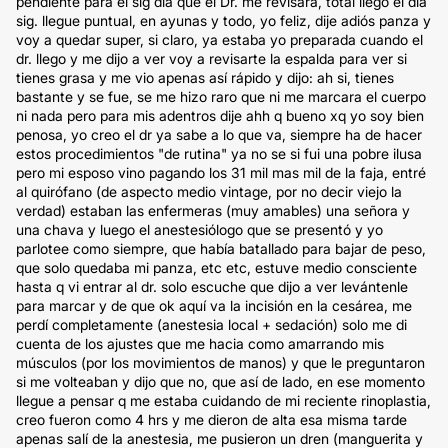
pendiente para el sig día que el Dr. me revisara, total llego el dia
sig. llegue puntual, en ayunas y todo, yo feliz, dije adiós panza y
voy a quedar super, si claro, ya estaba yo preparada cuando el
dr. llego y me dijo a ver voy a revisarte la espalda para ver si
tienes grasa y me vio apenas así rápido y dijo: ah si, tienes
bastante y se fue, se me hizo raro que ni me marcara el cuerpo
ni nada pero para mis adentros dije ahh q bueno xq yo soy bien
penosa, yo creo el dr ya sabe a lo que va, siempre ha de hacer
estos procedimientos "de rutina" ya no se si fui una pobre ilusa
pero mi esposo vino pagando los 31 mil mas mil de la faja, entré
al quirófano (de aspecto medio vintage, por no decir viejo la
verdad) estaban las enfermeras (muy amables) una señora y
una chava y luego el anestesiólogo que se presentó y yo
parlotee como siempre, que había batallado para bajar de peso,
que solo quedaba mi panza, etc etc, estuve medio consciente
hasta q vi entrar al dr. solo escuche que dijo a ver levántenle
para marcar y de que ok aquí va la incisión en la cesárea, me
perdí completamente (anestesia local + sedación) solo me di
cuenta de los ajustes que me hacia como amarrando mis
músculos (por los movimientos de manos) y que le preguntaron
si me volteaban y dijo que no, que así de lado, en ese momento
llegue a pensar q me estaba cuidando de mi reciente rinoplastia,
creo fueron como 4 hrs y me dieron de alta esa misma tarde
apenas salí de la anestesia, me pusieron un dren (manguerita y