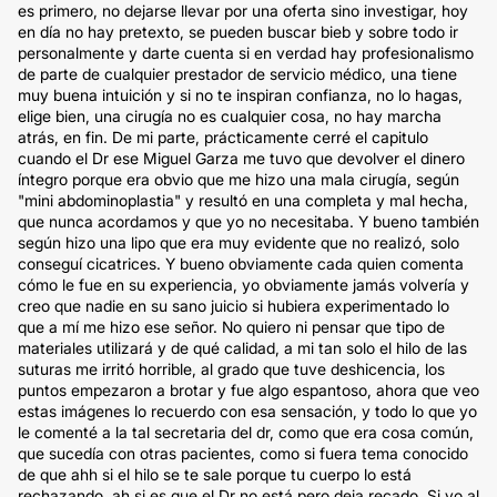
es primero, no dejarse llevar por una oferta sino investigar, hoy
en día no hay pretexto, se pueden buscar bieb y sobre todo ir
personalmente y darte cuenta si en verdad hay profesionalismo
de parte de cualquier prestador de servicio médico, una tiene
muy buena intuición y si no te inspiran confianza, no lo hagas,
elige bien, una cirugía no es cualquier cosa, no hay marcha
atrás, en fin. De mi parte, prácticamente cerré el capitulo
cuando el Dr ese Miguel Garza me tuvo que devolver el dinero
íntegro porque era obvio que me hizo una mala cirugía, según
"mini abdominoplastia" y resultó en una completa y mal hecha,
que nunca acordamos y que yo no necesitaba. Y bueno también
según hizo una lipo que era muy evidente que no realizó, solo
conseguí cicatrices. Y bueno obviamente cada quien comenta
cómo le fue en su experiencia, yo obviamente jamás volvería y
creo que nadie en su sano juicio si hubiera experimentado lo
que a mí me hizo ese señor. No quiero ni pensar que tipo de
materiales utilizará y de qué calidad, a mi tan solo el hilo de las
suturas me irritó horrible, al grado que tuve deshicencia, los
puntos empezaron a brotar y fue algo espantoso, ahora que veo
estas imágenes lo recuerdo con esa sensación, y todo lo que yo
le comenté a la tal secretaria del dr, como que era cosa común,
que sucedía con otras pacientes, como si fuera tema conocido
de que ahh si el hilo se te sale porque tu cuerpo lo está
rechazando, ah si es que el Dr no está pero deja recado. Si yo al