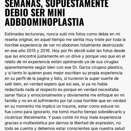
SEMANAS, SUPUESTAMENTE
DEBIO SER MINI
ADBDOMINOPLASTIA
Estimadas lecturoras, nunca subí mis fotos como debía en mi
reseña original, en aquel tiempo me sentía muy triste por toda la
horrible experiencia de ver mi abdomen totalmente destrozado
en ese año 2015 y 2016. Hoy por fin decidí subir las fotos desde
que las encontré justamente en un drive y porque veo que en el
relato de mi experiencia están opininando ya de sus cirugías
aparentemente según bien con ese Dr. Garza cirujano plástico,
y si tanto lo quieren pues mejor escriban su propia experiencia
en su perfil de la pagina y listo, si tuvieron la super suerte de
salir bien, en verdad espero que así sea, si ya no habia
redactado nada al respecto es porque en verdad necesitaba
sanar física y emocionalmente y obviamente me enfoqué en mi
familia y no en el sufrimiento por tal cosa horrible que en verdad
en su momento me implicó un trauma, estar como estuve no
fue como para ignorarlo, me tomó mucho tiempo sobrellevarlo y
cicatrizar literalmente. Y pues conté mi muy mala experiencia
gracias a multiestetica por darnos la libertad de expresión, no
todo se cuenta y debemos estar conscientes que nuestra salud