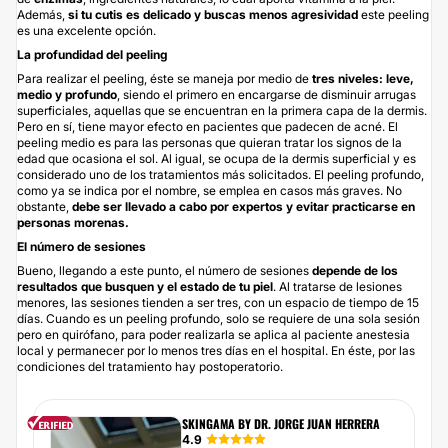
Además,
si tu cutis es delicado y buscas menos agresividad
este peeling
es una excelente opción.
La profundidad del peeling
Para realizar el peeling, éste se maneja por medio de
tres niveles: leve,
medio y profundo
, siendo el primero en encargarse de disminuir arrugas
superficiales, aquellas que se encuentran en la primera capa de la dermis.
Pero en sí, tiene mayor efecto en pacientes que padecen de acné. El
peeling medio es para las personas que quieran tratar los signos de la
edad que ocasiona el sol. Al igual, se ocupa de la dermis superficial y es
considerado uno de los tratamientos más solicitados. El peeling profundo,
como ya se indica por el nombre, se emplea en casos más graves. No
obstante,
debe ser llevado a cabo por expertos y evitar practicarse en
personas morenas.
El número de sesiones
Bueno, llegando a este punto, el número de sesiones
depende de los
resultados que busquen y el estado de tu piel
. Al tratarse de lesiones
menores, las sesiones tienden a ser tres, con un espacio de tiempo de 15
días. Cuando es un peeling profundo, solo se requiere de una sola sesión
pero en quirófano, para poder realizarla se aplica al paciente anestesia
local y permanecer por lo menos tres días en el hospital. En éste, por las
condiciones del tratamiento hay postoperatorio.
SKINGAMA BY DR. JORGE JUAN HERRERA
4.9