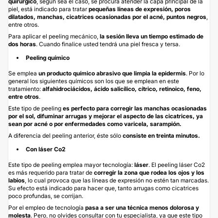
quirúrgico
, según sea el caso, se procura atender la capa principal de la
piel, está indicado para tratar
pequeñas líneas de expresión, poros
dilatados, manchas, cicatrices ocasionadas por el acné, puntos negros
,
entre otros.
Para aplicar el peeling mecánico,
la sesión lleva un tiempo estimado de
dos horas
. Cuando finalice usted tendrá una piel fresca y tersa.
Peeling químico
Se emplea
un producto químico abrasivo que limpia la epidermis
. Por lo
general los siguientes químicos son los que se emplean en este
tratamiento:
alfahidrociácidos, ácido salicílico, cítrico, retinoico, feno,
entre otros
.
Este tipo de peeling
es perfecto para corregir las manchas ocasionadas
por el sol, difuminar arrugas y mejorar el aspecto de las cicatrices, ya
sean por acné o por enfermedades como varicela, sarampión.
A diferencia del peeling anterior, éste sólo
consiste en treinta minutos.
Con láser Co2
Este tipo de peeling emplea mayor tecnología:
láser
. El peeling láser Co2
es más requerido para tratar de
corregir la zona que rodea los ojos y los
labios
, lo cual provoca que las líneas de expresión no estén tan marcadas.
Su efecto está indicado para hacer que, tanto arrugas como cicatrices
poco profundas, se corrijan.
Por el empleo de tecnología
pasa a ser una técnica menos dolorosa y
molesta
. Pero, no olvides consultar con tu especialista, ya que este tipo