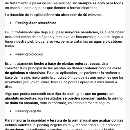
de tratamiento a pesar de ser maravilloso,
no siempre es apto para todos
,
en especial para aquellos que tienden a formar cicatrices.
La duración de la
aplicación tarda alrededor de 40 minutos.
Peeling láser ultrasónico
Es un tratamiento que deja a su paso
mayores beneficios
, se puede gozar
más producción de colágeno y remueve las impurezas que pueda llegar a
tener nuestra piel, lo cual a su vez permite tratar las
arrugas y cicatrices
leves
.
Peeling biológico
Es un tratamiento
hecho a base de plantas enteras, secas
. Una
característica principal de
las plantas no deben contener ninguna clase
de químicos o abrasivos
. Para su aplicación, los pacientes lo reciben a
base de masaje, mejorando la circulación. Lo que es aun mejor, es que los
resultados (piel joven, clara, limpia) los podrás apreciar a más tardar 4
días.
Algo que podría consentir este tipo de peeling, es que
no genera en
absoluto molestias
, los resultados se pueden apreciar rápido, la piel no
se daña en absoluto
, todo lo contrario, es completamente seguro.
Peeling vegetal
Para
mejorar la suavidad y tersura de la piel, al igual que acabar con las
células muertas
, el peeling vegetal es muy recomendable. Se compone
de
enzimas
, ingredientes naturales, lo cual aporta vitamina a la piel.