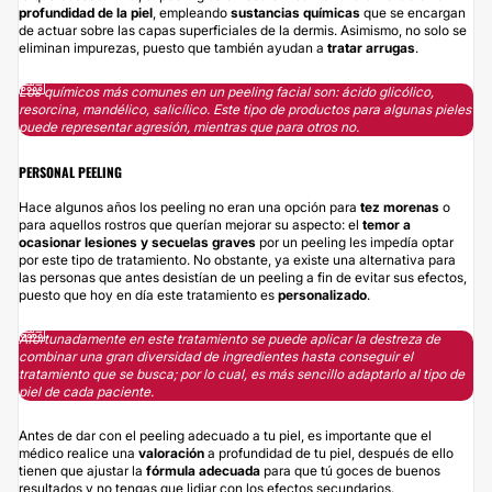
profundidad de la piel
, empleando
sustancias químicas
que se encargan
de actuar sobre las capas superficiales de la dermis. Asimismo, no solo se
eliminan impurezas, puesto que también ayudan a
tratar arrugas
.
Los químicos más comunes en un peeling facial son: ácido glicólico,
resorcina, mandélico, salicílico. Este tipo de productos para algunas pieles
puede representar agresión, mientras que para otros no.
PERSONAL PEELING
Hace algunos años los peeling no eran una opción para
tez
morenas
o
para aquellos rostros que querían mejorar su aspecto: el
temor a
ocasionar lesiones y secuelas graves
por un peeling les impedía optar
por este tipo de tratamiento. No obstante, ya existe una alternativa para
las personas que antes desistían de un peeling a fin de evitar sus efectos,
puesto que hoy en día este tratamiento es
personalizado
.
Afortunadamente en este tratamiento se puede aplicar la destreza de
combinar una gran diversidad de ingredientes hasta conseguir el
tratamiento que se busca; por lo cual, es más sencillo adaptarlo al tipo de
piel de cada paciente.
Antes de dar con el peeling adecuado a tu piel, es importante que el
médico realice una
valoración
a profundidad de tu piel, después de ello
tienen que ajustar la
fórmula adecuada
para que tú goces de buenos
resultados y no tengas que lidiar con los efectos secundarios.