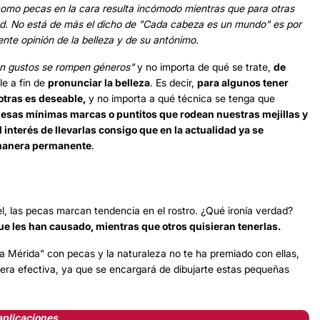
 como pecas en la cara resulta incómodo mientras que para otras
dad. No está de más el dicho de "Cada cabeza es un mundo" es por
ente opinión de la belleza y de su antónimo.
n gustos se rompen géneros"
y no importa de qué se trate,
de
le a fin de
pronunciar la belleza
. Es decir,
para algunos tener
otras es deseable,
y no importa a qué técnica se tenga que
, esas mínimas marcas o puntitos que rodean nuestras mejillas y
 interés de llevarlas consigo que en la actualidad ya se
e manera permanente
.
el, las pecas marcan tendencia en el rostro. ¿Qué ironía verdad?
e les han causado, mientras que otros quisieran tenerlas.
sa Mérida" con pecas y la naturaleza no te ha premiado con ellas,
era efectiva, ya que se encargará de dibujarte estas pequeñas
aplicaciones