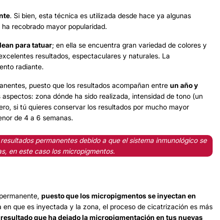
nte
. Si bien, esta técnica es utilizada desde hace ya algunas
e ha recobrado mayor popularidad.
ean para tatuar
; en ella se encuentra gran variedad de colores y
n excelentes resultados, espectaculares y naturales. La
ento radiante.
manentes, puesto que los resultados acompañan entre
un año y
s aspectos: zona dónde ha sido realizada, intensidad de tono (un
Pero, si tú quieres conservar los resultados por mucho mayor
menor de 4 a 6 semanas.
resultados permanentes debido a que el sistema inmunológico se
as, en este caso los micropigmentos.
e permanente,
puesto que los micropigmentos se inyectan en
ca en que es inyectada y la zona, el proceso de cicatrización es más
l resultado que ha dejado la micropigmentación en tus nuevas