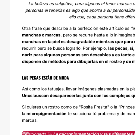
La belleza es subjetiva, para algunos el tener marcas
personas el tenerlas es algo que aporta a su personali
ello que, cada persona tiene difer
Otra frase que describe a la perfección este artículo es
"e
manchas o marcas
, pero se recurre hasta a lo inimaginab
manchas en la piel es desagradable mientras que para 
recurrir pero se busca lograrlo. Por ejemplo,
las pecas, sí
nariz para algunas personas son deseables y es tanto el
disponen de métodos para dibujarlas en el rostro y d
LAS PECAS ESTÁN DE MODA
Así como los
tatuajes
, llevar imágenes plasmadas en la pi
Unos buscan desaparecerlas junto con los complejos qu
Si quieres un rostro como de "Rosita Fresita" o la "Prince
la
micropigmentación
te soluciona tú problema y de man
marcas.
Relacionado ↪️
La micropigmentación y sus diferentes 