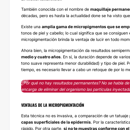
También conocida con el nombre de
maquillaje permane
décadas, pero es hasta la actualidad done se ha visto qu
Existe una
amplia gama de micropigmentos que se empl
tonos de piel y cabello; lo cual significa que se consigue
micropigmentación brinda la ventaja de lucir en todo mom
Ahora bien, la micropigmentación da resultados semiper
medio y cuatro años
. En sí, la duración depende de vario
tono suave representa menor durabilidad) y tipo de piel. 
tiempo, es necesario llevar a cabo un retoque de por lo 
¿Por qué no hay resultados permanentes? No se habla de 
encarga de eliminar del organismo las partículas inyectad
VENTAJAS DE LA MICROPIGMENTACIÓN
Esta técnica no es invasiva, a comparación de un tatuaj
capas superficiales de la epidermis
. Por la característi
rápido. Por otra parte,
si no te muestras conforme con e