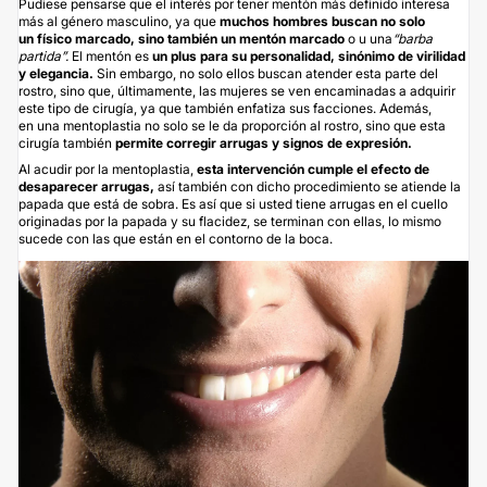
Pudiese pensarse que el interés por tener mentón más definido interesa
más al género masculino, ya que
muchos hombres buscan no solo
un
físico marcado, sino también un mentón marcado
o u una
“barba
partida”.
El mentón es
un plus para su personalidad, sinónimo de virilidad
y elegancia.
Sin embargo, no solo ellos buscan atender esta parte del
rostro, sino que, últimamente, las mujeres se ven encaminadas a adquirir
este tipo de cirugía, ya que también enfatiza sus facciones. Además,
en una mentoplastia no solo se le da proporción al rostro, sino que esta
cirugía también
permite corregir arrugas y signos de expresión.
Al acudir por la mentoplastia,
esta intervención cumple el efecto de
desaparecer arrugas,
así también con dicho procedimiento se atiende la
papada que está de sobra. Es así que si usted tiene arrugas en el cuello
originadas por la
papada
y su flacidez, se terminan con ellas, lo mismo
sucede con las que están en el contorno de la boca.