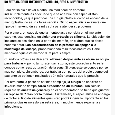
NO SE TRATA DE UN TRATAMIENTO SENCILLO, PERO SÍ MUY EFECTIVO
Para dar inicio a llevar a cabo una modificación corporal,
indiscutiblemente es adecuado que se acerque con especialistas
reconocidos, ya que practicar una cirugía plástica, como es el caso de la
mentoplastia, no es una tarea sencilla. Dicho especialista evaluará qué
tipo de intervención es la más apta para atender su problema.
Por ejemplo, en caso de que la
mentoplastia
consista en el implante
extremo, esta consiste en
alojar una prótesis de silicona.
La ubicación del
implante se posiciona en la parte del mentón, en el área que se desea
hacerse notar.
Las características de la prótesis se apegan a la
morfología del cuerpo,
proporcionando resultados naturales. Cabe
mencionar que este método dura para siempre.
Cuando la prótesis se descarta,
el hueso del paciente es el que se ocupa
para trabajar
y, por lo tanto, atenuar la zona, este procedimiento se le
conoce como reestructuración de la zona. Si bien, este se conoce por ser
más complejo, sin embargo, por trabajar con partes del propio cuerpo del
paciente se obtienen resultados aún más naturales que la prótesis.
Por otra parte, a pesar de ser más compleja,
la cirugía
no consiste en
llevarse mucho tiempo,
tarda alrededor de 30 minutos.
Tan solo se
requiere de
anestesia general
y en el postoperatorio se tiene que guardar
un reposo de 7 días por lo menos.
Así también, el especialista se encarga
de dictar el tipo de alimentos que usted podrá ingerir, lo importante en los
primeros días es no esforzar esta área, ni mucho menos exponerla a
infecciones.