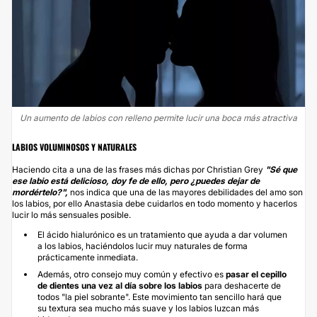
Un aumento de labios con relleno permite lucir una boca más atractiva
LABIOS VOLUMINOSOS Y NATURALES
Haciendo cita a una de las frases más dichas por Christian Grey
"
Sé que
ese labio está delicioso, doy fe de ello, pero ¿puedes dejar de
mordértelo?",
nos indica que una de las mayores debilidades del amo son
los labios, por ello Anastasia debe cuidarlos en todo momento y hacerlos
lucir lo más sensuales posible.
El
ácido hialurónico
es un tratamiento que ayuda a dar volumen
a los labios, haciéndolos lucir muy naturales de forma
prácticamente inmediata.
Además, otro consejo muy común y efectivo es
pasar el cepillo
de dientes una vez al día sobre los labios
para deshacerte de
todos "la piel sobrante". Este movimiento tan sencillo hará que
su textura sea mucho más suave y los labios luzcan más