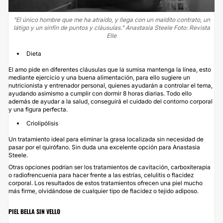
"El único hombre que me ha atraído, y llega con un maldito contrato, un
látigo y un sinfín de puntos y cláusulas." Anastasia Steele Foto: Revista
Elle
Dieta
El amo pide en diferentes cláusulas que la sumisa mantenga la línea, esto
mediante ejercicio y una buena alimentación, para ello sugiere un
nutricionista y entrenador personal, quienes ayudarán a controlar el tema,
ayudando asimismo a cumplir con dormir 8 horas diarias. Todo ello
además de ayudar a la salud, conseguirá el cuidado del contorno corporal
y una figura perfecta.
Criolipólisis
Un tratamiento ideal para eliminar la grasa localizada sin necesidad de
pasar por el quirófano. Sin duda una excelente opción para Anastasia
Steele.
Otras opciones podrían ser los tratamientos de cavitación, carboxiterapia
o radiofrencuenia para hacer frente a las estrías, celulitis o flacidez
corporal. Los resultados de estos tratamientos ofrecen una piel mucho
más firme, olvidándose de cualquier tipo de flacidez o tejido adiposo.
PIEL BELLA SIN VELLO