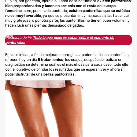
Si bien, por genética, ejercicio u obra de la naturaleza
existen pantorrillas
bien proporcionadas y lucen en armonía con el resto del cuerpo
femenino
; pero, por el lado contrario,
existen pantorrillas que su estética
no es muy favorable
, ya que se presentan muy marcadas y las hace lucir
muy grotescas, o por otra parte, las pantorrillas no tienen buen volumen y
hacen lucir unas piernas demasiado delgadas.
Relacionado ↪️
Todo lo que quieres saber sobre el aumento de
pantorrillas
En las clínicas, a fin de mejorar o corregir la apariencia de las pantorrillas,
ofrecen hoy en día
5
tratamiento
s
; los cuales, después de realizar un
diagnostico se determina cuál es el más eficaz para cada caso, todo ello
con el objetivo de brindar los resultados que se esperan ver y ahora sí
poder disfrutar de una
bellas pantorrillas
.