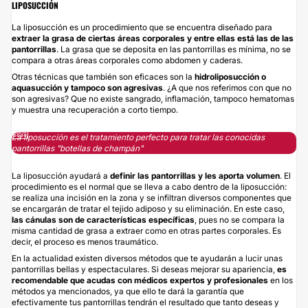
LIPOSUCCIÓN
La liposucción es un procedimiento que se encuentra diseñado para
extraer la grasa de ciertas áreas corporales y entre ellas está las de las
pantorrillas
. La grasa que se deposita en las pantorrillas es mínima, no se
compara a otras áreas corporales como abdomen y caderas.
Otras técnicas que también son eficaces son la
hidroliposucción o
aquasucción y tampoco son agresivas
. ¿A que nos referimos con que no
son agresivas? Que no existe sangrado, inflamación, tampoco hematomas
y muestra una recuperación a corto tiempo.
La liposucción es el tratamiento perfecto para tratar las conocidas
pantorrillas "botellas de champán"
La liposucción ayudará a
definir las
pantorrillas
y les aporta volumen
. El
procedimiento es el normal que se lleva a cabo dentro de la liposucción:
se realiza una incisión en la zona y se infiltran diversos componentes que
se encargarán de tratar el tejido adiposo y su eliminación. En este caso,
las cánulas son de características específicas
, pues no se compara la
misma cantidad de grasa a extraer como en otras partes corporales. Es
decir, el proceso es menos traumático.
En la actualidad existen diversos métodos que te ayudarán a lucir unas
pantorrillas bellas y espectaculares. Si deseas mejorar su apariencia,
es
recomendable que acudas con médicos expertos y profesionales
en los
métodos ya mencionados, ya que ello te dará la garantía que
efectivamente tus pantorrillas tendrán el resultado que tanto deseas y