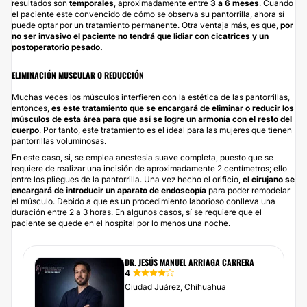
resultados son
temporales
, aproximadamente entre
3 a 6 meses
. Cuando
el paciente este convencido de cómo se observa su pantorrilla, ahora sí
puede optar por un tratamiento permanente. Otra ventaja más, es que,
por
no ser invasivo el paciente no tendrá que lidiar con cicatrices y un
postoperatorio pesado.
ELIMINACIÓN MUSCULAR O REDUCCIÓN
Muchas veces los músculos interfieren con la estética de las pantorrillas,
entonces,
es este tratamiento que se encargará de eliminar o reducir los
músculos de esta área para que así se logre un armonía con el resto del
cuerpo
. Por tanto, este tratamiento es el ideal para las mujeres que tienen
pantorrillas voluminosas.
En este caso, si, se emplea anestesia suave completa, puesto que se
requiere de realizar una incisión de aproximadamente 2 centímetros; ello
entre los pliegues de la pantorrilla. Una vez hecho el orificio,
el cirujano se
encargará de introducir un aparato de endoscopía
para poder remodelar
el músculo. Debido a que es un procedimiento laborioso conlleva una
duración entre 2 a 3 horas. En algunos casos, sí se requiere que el
paciente se quede en el hospital por lo menos una noche.
DR. JESÚS MANUEL ARRIAGA CARRERA
4
Ciudad Juárez, Chihuahua