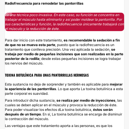
Radiofrecuencia para remodelar las pantorrillas
Es una técnica poco invasiva. En este caso, su función se concentra en
trabajar el músculo hasta eliminarlo y así poder moldear la pantorrilla. Por
sus características y función, la radiofrecuencia únicamente trabajará con
el músculo y la reducción de éste.
Para dar inicio con este tratamiento,
es recomendable la sedación a fin
de que no se mueva esta parte
, puesto que la radiofrecuencia es un
tratamiento que conlleva precisión. Una vez aplicada la sedación,
se
trabaja por medio de pequeñas incisiones que son realizadas en la parte
posterior de la rodilla
; desde estas pequeñas incisiones se logra trabajar
los nervios del músculo.
TOXINA BOTULÍNICA PARA UNAS PANTORRILLAS HERMOSAS
Esta sustancia no deja de sorprender y también es aplicable para
mejorar
la apariencia de las pantorrillas
. Lo que aporta La toxina botulínica a esta
parte corporal es suavidad.
Para introducir dicha sustancia,
se realiza por medio de inyecciones
, las
cuales se deben aplicar en el músculo y provoca la reducción de éste.
Para poder visualizar los efectos dLa toxina botulínica,
éstos serán
después de un tiempo
. En sí, La toxina botulínica se encarga de disminuir
la contracción del músculo.
Las ventajas que este tratamiento aporta a las personas, es que los