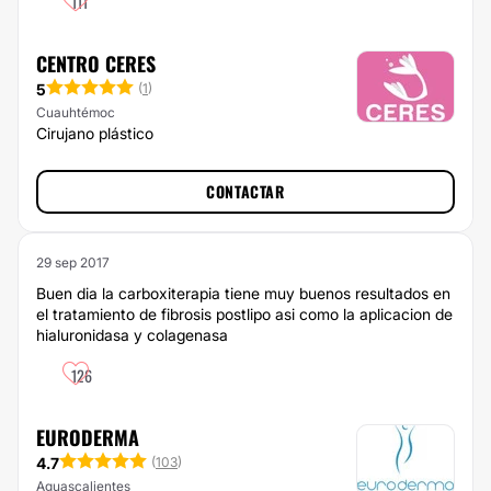
111
CENTRO CERES
5
(
1
)
Cuauhtémoc
Cirujano plástico
CONTACTAR
29 sep 2017
Buen dia la carboxiterapia tiene muy buenos resultados en
el tratamiento de fibrosis postlipo asi como la aplicacion de
hialuronidasa y colagenasa
126
EURODERMA
4.7
(
103
)
Aguascalientes