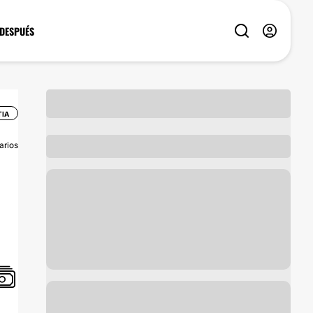
 DESPUÉS
TIA
arios