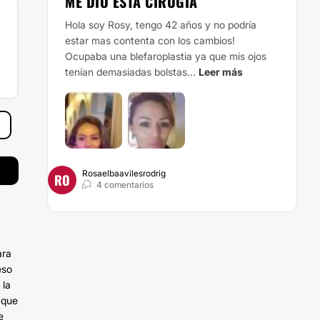
ME DIO ESTA CIRUGÍA
Hola soy Rosy, tengo 42 años y no podría
estar mas contenta con los cambios!
Ocupaba una blefaroplastia ya que mis ojos
tenían demasiadas bolstas...
Leer más
Rosaelbaavilesrodrig
RO
4 comentarios
ara
eso
 la
 que
e