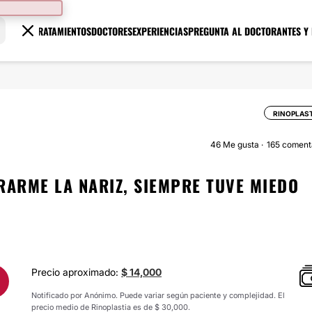
TRATAMIENTOS
DOCTORES
EXPERIENCIAS
PREGUNTA AL DOCTOR
ANTES Y
RINOPLAS
46
Me gusta
165 coment
RARME LA NARIZ, SIEMPRE TUVE MIEDO
Precio aproximado:
$ 14,000
Notificado por Anónimo. Puede variar según paciente y complejidad. El
precio medio de Rinoplastia es de $ 30,000.