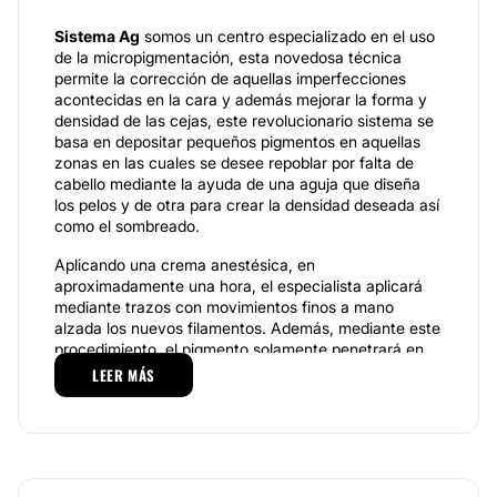
Sistema Ag
somos un centro especializado en el uso
de la micropigmentación, esta novedosa técnica
permite la corrección de aquellas imperfecciones
acontecidas en la cara y además mejorar la forma y
densidad de las cejas, este revolucionario sistema se
basa en depositar pequeños pigmentos en aquellas
zonas en las cuales se desee repoblar por falta de
cabello mediante la ayuda de una aguja que diseña
los pelos y de otra para crear la densidad deseada así
como el sombreado.
Aplicando una crema anestésica, en
aproximadamente una hora, el especialista aplicará
mediante trazos con movimientos finos a mano
alzada los nuevos filamentos. Además, mediante este
procedimiento, el pigmento solamente penetrará en
las capas exteriores de la piel proporcionando un
LEER MÁS
resultado más natural. Este sistema proporciona una
durabilidad alta, sin dolor y sabiendo que es una
técnica de alta duración que hará que te olvides de
ese problema en tus cejas.
Especialidades