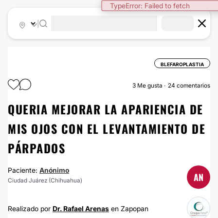
TypeError: Failed to fetch
|
BLEFAROPLASTIA
3
Me gusta
24 comentarios
QUERIA MEJORAR LA APARIENCIA DE
MIS OJOS CON EL LEVANTAMIENTO DE
PÁRPADOS
Paciente:
Anónimo
AN
Ciudad Juárez (Chihuahua)
Realizado por
Dr. Rafael Arenas
en Zapopan