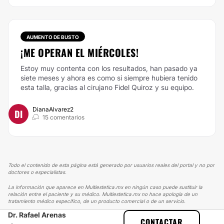
AUMENTO DE BUSTO
¡ME OPERAN EL MIÉRCOLES!
Estoy muy contenta con los resultados, han pasado ya
siete meses y ahora es como si siempre hubiera tenido
esta talla, gracias al cirujano Fidel Quiroz y su equipo.
DianaAlvarez2
DI
15 comentarios
Todo el contenido de esta página está generado por usuarios reales del portal y no por
doctores o especialistas.
La información que aparece en Multiestetica.mx en ningún caso puede sustituir la
relación entre el paciente y su médico. Multiestetica.mx no hace apología de un
tratamiento médico específico, de un producto comercial o de un servicio.
Dr. Rafael Arenas
MULTIESTETICA
EXPERIENCIAS
CONTACTAR