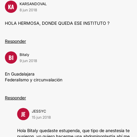
KARSANDOVAL
KA
8 jun 2018
HOLA HERMOSA, DONDE QUEDA ESE INSTITUTO ?
Responder
Bitaly
BI
9 jun 2018
En Guadalajara
Federalismo y circunvalación
Responder
JESSYC
JE
15 jun 2018
Hola Bitaly quedaste estupenda, que tipo de anestesia te
pusieron, yo quiero hacerme una abdominoplastia ahí me