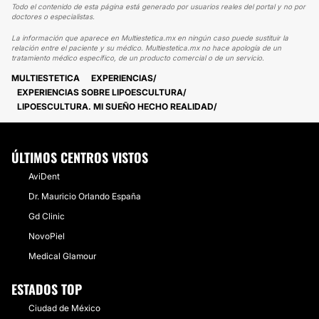
Todo el contenido de esta página está generado por usuarios reales del portal y no por
doctores o especialistas.
La información que aparece en Multiestetica.mx en ningún caso puede sustituir la
relación entre el paciente y su médico. Multiestetica.mx no hace apología de un
tratamiento médico específico, de un producto comercial o de un servicio.
MULTIESTETICA
EXPERIENCIAS
EXPERIENCIAS SOBRE LIPOESCULTURA
LIPOESCULTURA. MI SUEÑO HECHO REALIDAD
ÚLTIMOS CENTROS VISTOS
AviDent
Dr. Mauricio Orlando España
Gd Clinic
NovoPiel
Medical Glamour
ESTADOS TOP
Ciudad de México