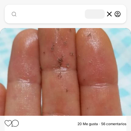
1
/
15
20
Me gusta
56 comentarios
LÁSER CO2 FRACCIONADO