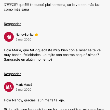
🤯🤯🤯🤯 que?!!! te quedó piel hermosa, se le ve con más luz
como más sana
Responder
NancyBonita
NA
5 mar 2020
Hola María, que tal ? quedaste muy bien con el láser se te ve
muy bonita, felicidades. Lo rojito son costras pequeñísimas?
Sangraste en algún momento?
Responder
MariaMata5
MA
5 mar 2020
Hola Nancy, gracias, aún me falta jeje.
Sí, lo rojito son las costritas en forma de puntitos, esque el láser