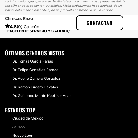
La información que aparece en Multiestetica.mx en ningún caso puede sustituir la
relación entre el paciente y su médico. Multiestetica.mx no hace apología de un
tratamiento médico específico, de un producto comercial o de un servicio.
Clínicas Razo
MULTIESTETICA
EXPERIENCIAS
CONTACTAR
EXPERIENCIAS SOBRE TOXINA BOTULÍNICA
4.8
(9)
·
Cancún
EXCELENTE SERVICIO Y CALIDAD
ÚLTIMOS CENTROS VISTOS
Dr. Tomás García Farías
Dr. Felipe González Parada
Dr. Adolfo Zamora González
Dr. Ramón Lucero Dávalos
Dr. Guillermo Martín Koelliker Arias
ESTADOS TOP
Ciudad de México
Jalisco
Nuevo León