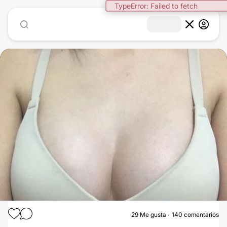
1
/
6
29
Me gusta
140 comentarios
AUMENTO DE BUSTO