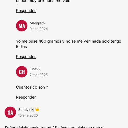
quedo muy chichona me vale
Responder
Maryjiam
MA
9 ene 2024
Yo me puse 460 gramos y no se me ven nada solo tengo
5 días
Responder
Cha22
CH
7 mar 2025
Cuantos cc son ?
Responder
Sandyz14
SA
15 ene 2020
Señora jajaja epale tengo 28 años, tan vieja me veo :(