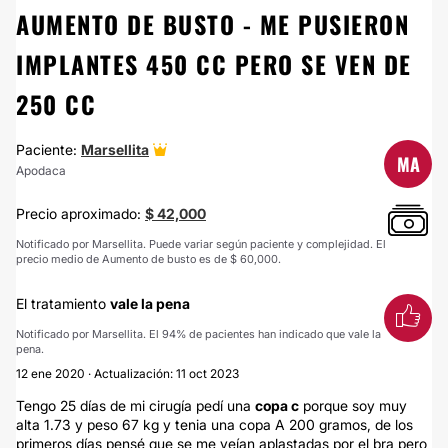
AUMENTO DE BUSTO - ME PUSIERON
IMPLANTES 450 CC PERO SE VEN DE
250 CC
Paciente:
Marsellita
MA
Apodaca
Precio aproximado:
$ 42,000
Notificado por Marsellita. Puede variar según paciente y complejidad. El
precio medio de Aumento de busto es de $ 60,000.
El tratamiento
vale la pena
Notificado por Marsellita. El 94% de pacientes han indicado que vale la
pena.
12 ene 2020 · Actualización: 11 oct 2023
Tengo 25 días de mi cirugía pedí una
copa c
porque soy muy
alta 1.73 y peso 67 kg y tenia una copa A 200 gramos, de los
primeros días pensé que se me veían aplastadas por el bra pero