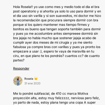
Hola Rosela!! yo use como mes y medio todo el dia el bra
post operatorio y si ahorita ya solo lo uso para dormir y en
el dia uso sin varilla y si son suavesitos, mi doctor me hizo
la recomendación que procurara siempre dormir con bra
porque si los quiero mantener mas tiempo firmes y
bonitos es bueno que tengan soporte también para dormir
y pues ya me acostumbre antes siempreeee dormirá sin
bra jajaja no había mucho que sostener jajaja acabo de
cumplir ayer dos meses de mi cirugía y ya me siento
fabulosa ya compre bras con varillas y pues ya pronto los
empezare a usar :), espero te vaya de maravilla en tu
ciru, en que plano te los pondrás? cuantos cc? de cuanto
partes?
Responder
Rosela
31 ene 2020
Me lo pondré subfascial, de 410 cc marca Motiva
proyección alta, estoy muy felizzzzz, nerviosa pero feliz,
yo parto de nada, estoy plana tengo una copa A super