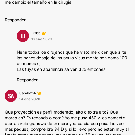
me cambio el tamaño en la cirugia
Responder
Lizbb
LI
16 ene 2020
Nena todos los cirujanos que he visto me dicen que si te
las pones debajo del musculo visualmente son como 100
cc menos :(
Las tuyas en apariencia se ven 325 entocnes
Responder
Sandyz14
SA
14 ene 2020
Que proyección es perfil moderado, alto o extra alto? Que
marca es? Es redonda o gota? Yo me puse 450 y les comente
que las veía grandwa de primero y cada día que pasa las veo
más peques, compre bra 34 D y si lo llevo pero no están muy al
frente están mas anchas, me compre un 36 c y se ven más