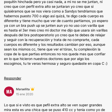
poquitín hinchada pero ya casi nada, a mi no se me juntan, ni
creo que con perfil extra alto se juntaran yo creo que si
quisiéramos que se nos viera como a Sandys tendríamos que
habernos puesto 700 o algo así quizá, te digo cada cuerpo es
diferente y tiene mucho que ver de cuanto partíamos, yo espero
ya con un bra push up se junten aun yo no uso con varilla que
es hasta el 3er mes creo mi doctor me dijo que usara sin varillas
después del bra postoperatorio yo creo que te debes de relajar
y seguir con la recuperación y trata de no comprarte, cada
cuerpos es diferente y los resultados cambian por eso, aunque
sean los mismos cc, tiene que ver el tórax, tu complexión la
copa de la que partias entonces no nos queda mas que confiar
en lo que hicieron nuestros doctores que por algo los
escogimos, tu te veras hermosa y seguro quedaste en copa C :)
Responder
Marsellita
MA
15 ene 2020
Lo que si e visto es que pefil extra alto se ven super grandes
mira esta es una chica que se puso 410 cc y tenia como yo de