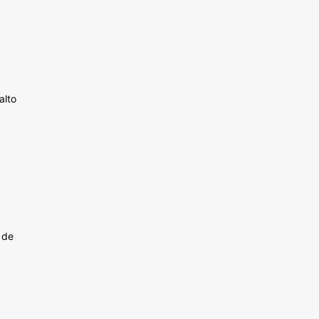
alto
 de