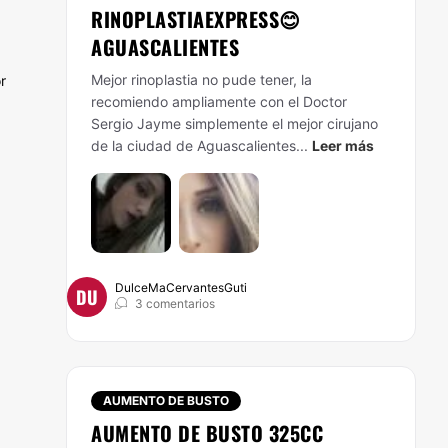
RINOPLASTIAEXPRESS😊
AGUASCALIENTES
Mejor rinoplastia no pude tener, la
r
recomiendo ampliamente con el Doctor
Sergio Jayme simplemente el mejor cirujano
de la ciudad de Aguascalientes...
Leer más
DulceMaCervantesGuti
DU
3 comentarios
AUMENTO DE BUSTO
AUMENTO DE BUSTO 325CC