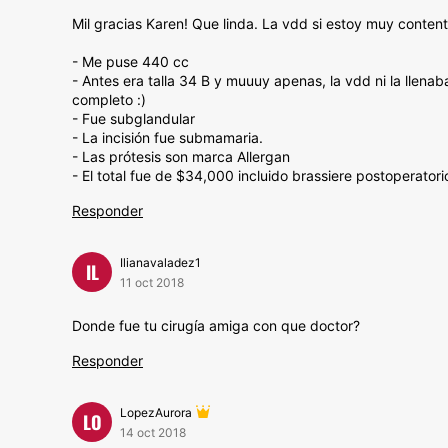
Mil gracias Karen! Que linda. La vdd si estoy muy content
- Me puse 440 cc
- Antes era talla 34 B y muuuy apenas, la vdd ni la lle
completo :)
- Fue subglandular
- La incisión fue submamaria.
- Las prótesis son marca Allergan
- El total fue de $34,000 incluido brassiere postoperatori
Responder
Ilianavaladez1
IL
11 oct 2018
Donde fue tu cirugía amiga con que doctor?
Responder
LopezAurora
LO
14 oct 2018