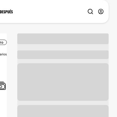
 DESPUÉS
TO
arios