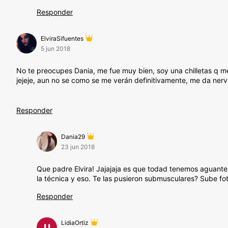
Responder
ElviraSifuentes
5 jun 2018
No te preocupes Dania, me fue muy bien, soy una chilletas q me
jejeje, aun no se como se me verán definitivamente, me da nerv
Responder
Dania29
23 jun 2018
Que padre Elvira! Jajajaja es que todad tenemos aguant
la técnica y eso. Te las pusieron submusculares? Sube fo
Responder
LidiaOrtiz
LI