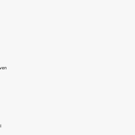
 ven
l