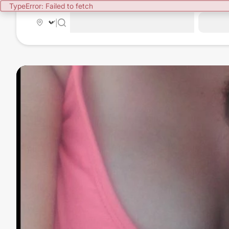
TypeError: Failed to fetch
|