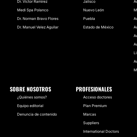
Dr. Victor Ramirez
Jalisco
A
Medi Spa Polanco
Nuevo León
M
Dr. Norman Bravo Flores
Puebla
A
Dr. Manuel Velez Aguilar
Estado de México
A
A
A
L
A
M
SOBRE NOSOTROS
PROFESIONALES
¿Quiénes somos?
Acceso doctores
Equipo editorial
Plan Premium
Denuncia de contenido
Marcas
Suppliers
International Doctors