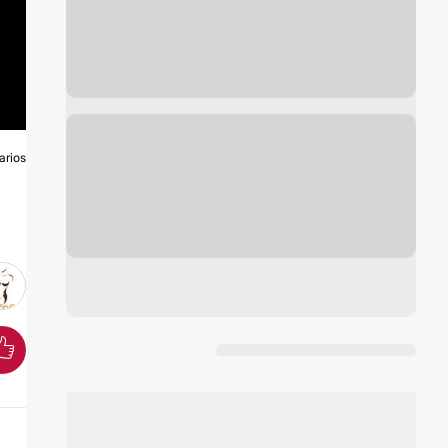
arios
O