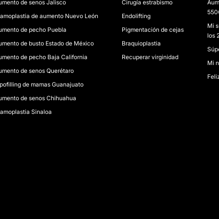
umento de senos Jalisco
Cirugía estrabismo
Aume
550C
amoplastia de aumento Nuevo León
Endolifting
Mi s
umento de pecho Puebla
Pigmentación de cejas
los 
umento de busto Estado de México
Braquioplastia
Súpe
umento de pecho Baja California
Recuperar virginidad
Mi 
umento de senos Querétaro
Feli
ipofilling de mamas Guanajuato
umento de senos Chihuahua
amoplastia Sinaloa