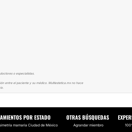
doctores o especialistas.
ión entre el paciente y su médico. Multiestetica.mx no hace
io.
DE BUSTO
BUBIS HERMOSAS!!! CON EL MEJOR MÉDICO
TAMIENTOS POR ESTADO
OTRAS BÚSQUEDAS
EXPER
simetría mamaria Ciudad de México
Agrandar miembro
100