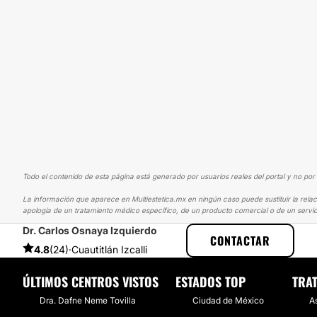
Todo el contenido de esta página está generado por usuarios reales del portal y no por 
La información que aparece en Multiestetica.mx en ningún caso puede sustituir la relac
apología de un tratamiento médico específico, de un producto comercial o de un servic
Dr. Carlos Osnaya Izquierdo
MULTIESTETICA
EXPERIENCIAS
EXPERIENCIAS SOBRE AUMENTO 
CONTACTAR
4.8
(24)
·
Cuautitlán Izcalli
ÚLTIMOS CENTROS VISTOS
ESTADOS TOP
TRA
Dra. Dafne Neme Tovilla
Ciudad de México
A