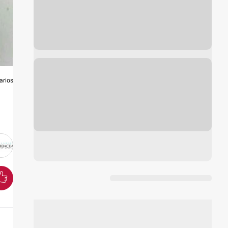
arios
O