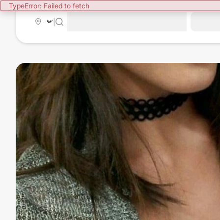
TypeError: Failed to fetch
|