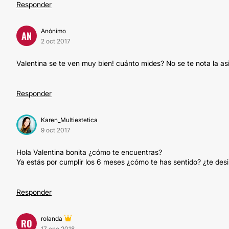
Responder
Anónimo
AN
2 oct 2017
Valentina se te ven muy bien! cuánto mides? No se te nota la as
Responder
Karen_Multiestetica
9 oct 2017
Hola Valentina bonita ¿cómo te encuentras?
Ya estás por cumplir los 6 meses ¿cómo te has sentido? ¿te de
Responder
rolanda
RO
17 ene 2018