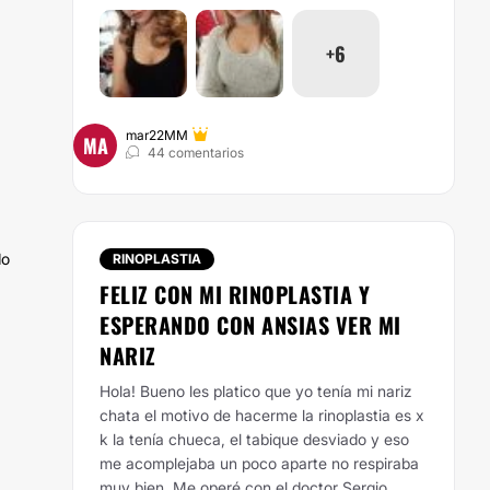
+6
mar22MM
MA
44 comentarios
do
RINOPLASTIA
FELIZ CON MI RINOPLASTIA Y
ESPERANDO CON ANSIAS VER MI
NARIZ
Hola! Bueno les platico que yo tenía mi nariz
chata el motivo de hacerme la rinoplastia es x
k la tenía chueca, el tabique desviado y eso
me acomplejaba un poco aparte no respiraba
muy bien. Me operé con el doctor Sergio