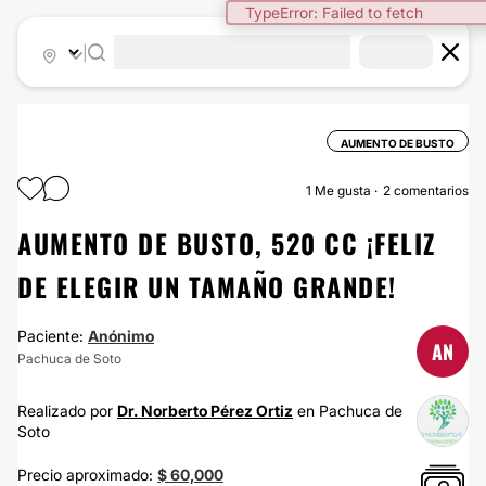
TypeError: Failed to fetch
|
AUMENTO DE BUSTO
1
Me gusta
2 comentarios
AUMENTO DE BUSTO, 520 CC ¡FELIZ
DE ELEGIR UN TAMAÑO GRANDE!
Paciente:
Anónimo
AN
Pachuca de Soto
Realizado por
Dr. Norberto Pérez Ortiz
en Pachuca de
Soto
Precio aproximado:
$ 60,000