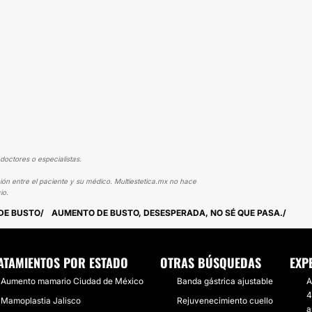
doctores o especialistas.
ión entre el paciente y su médico. Multiestetica.mx no hace
io.
DE BUSTO
AUMENTO DE BUSTO, DESESPERADA, NO SÉ QUE PASA.
ATAMIENTOS POR ESTADO
OTRAS BÚSQUEDAS
EXP
Aumento mamario Ciudad de México
Banda gástrica ajustable
A
4
Mamoplastia Jalisco
Rejuvenecimiento cuello
a