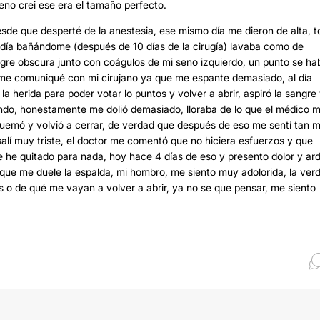
no crei ese era el tamaño perfecto.
de que desperté de la anestesia, ese mismo día me dieron de alta, t
n día bañándome (después de 10 días de la cirugía) lavaba como de
gre obscura junto con coágulos de mi seno izquierdo, un punto se ha
to me comuniqué con mi cirujano ya que me espante demasiado, al día
la herida para poder votar lo puntos y volver a abrir, aspiró la sangre
ndo, honestamente me dolió demasiado, lloraba de lo que el médico 
uemó y volvió a cerrar, de verdad que después de eso me sentí tan m
í muy triste, el doctor me comentó que no hiciera esfuerzos y que
me he quitado para nada, hoy hace 4 días de eso y presento dolor y ar
 que me duele la espalda, mi hombro, me siento muy adolorida, la ver
 de qué me vayan a volver a abrir, ya no se que pensar, me siento