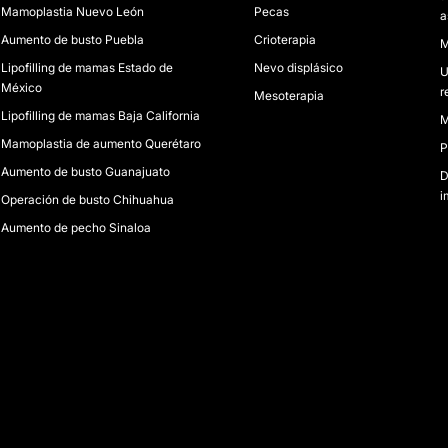
Mamoplastia Nuevo León
Pecas
a
Aumento de busto Puebla
Crioterapia
M
Lipofilling de mamas Estado de
Nevo displásico
U
México
r
Mesoterapia
Lipofilling de mamas Baja California
M
Mamoplastia de aumento Querétaro
P
Aumento de busto Guanajuato
D
i
Operación de busto Chihuahua
Aumento de pecho Sinaloa