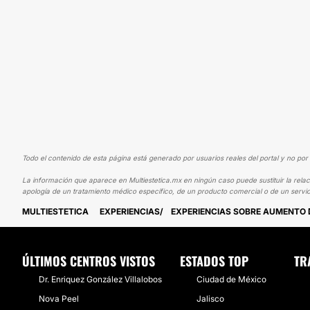
Todo el contenido de esta página está generado por usuarios reales del portal y no por 
La información que aparece en Multiestetica.mx en ningún caso puede sustituir la relac
apología de un tratamiento médico específico, de un producto comercial o de un servic
MULTIESTETICA
EXPERIENCIAS
EXPERIENCIAS SOBRE AUMENTO 
ÚLTIMOS CENTROS VISTOS
ESTADOS TOP
TR
Dr. Enriquez González Villalobos
Ciudad de México
Nova Peel
Jalisco