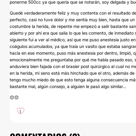
ponerme 500cc ya que quería que se notarán, soy delgada y bue
Quedé verdaderamente feliz y muy contenta con el resultado des
perfecto, casi no tuve dolor y me sentía muy bien, hasta que u
costumbre la herida, de repente me empezó a salir bastante san
abierto y por ahí era que salía lo que les comento, de inmedia
siguiente fui a ver al médico, así que me puso anestesia justo en 
coágulos acumulados, ya que traía un vasito que estaba sangra
hacía en ese momento, puso más anestesia por dentro, limpió, q
emocionalmente me preguntaba por qué me había pasado eso, sal
anduviera bien fajada con el brasier post quirúrgico al cual no 
en la herida, mi seno está más hinchado que el otro, además de
tengo mucho miedo de que esto tenga alguna consecuencia más o
bastante mal, algún consejo, a alguien le pasó algo similar...
😔😔
1