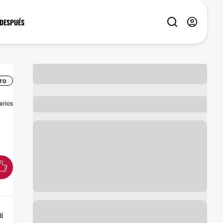
 DESPUÉS
TO
arios
í