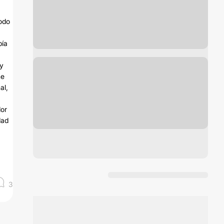
odo
bía
 y
me
al,
dor
dad
3