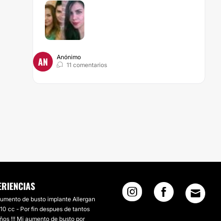
Anónimo
AN
11 comentarios
ERIENCIAS
umento de busto implante Allergan
10 cc - Por fin despues de tantos
ños !!! Mi aumento de busto por