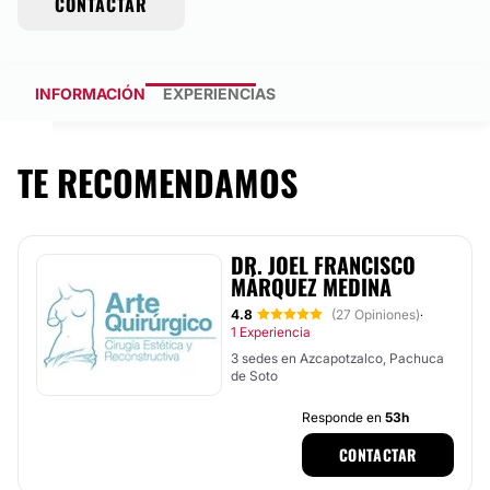
CONTACTAR
INFORMACIÓN
EXPERIENCIAS
TE RECOMENDAMOS
DR. JOEL FRANCISCO
MÁRQUEZ MEDINA
4.8
(27 Opiniones)
·
1 Experiencia
3 sedes en Azcapotzalco, Pachuca
de Soto
Responde en
53h
CONTACTAR