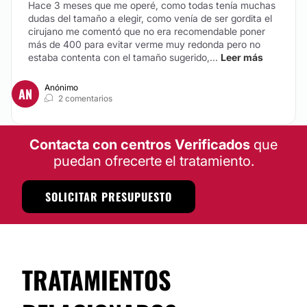
Hace 3 meses que me operé, como todas tenía muchas
Cirugía plástica reconstructiva
Financiación o facilidades de pago:
dudas del tamaño a elegir, como venía de ser gordita el
Cirugía varices
cirujano me comentó que no era recomendable poner
No
más de 400 para evitar verme muy redonda pero no
Braquioplastia
estaba contenta con el tamaño sugerido,...
Leer más
Reconstrucción mamaria
Anónimo
AN
2 comentarios
MEDICINA ESTÉTICA
Contacta con centros Verificados
que
Eliminación de cicatrices
puedan ofrecerte el tratamiento.
SOLICITAR PRESUPUESTO
TRATAMIENTOS