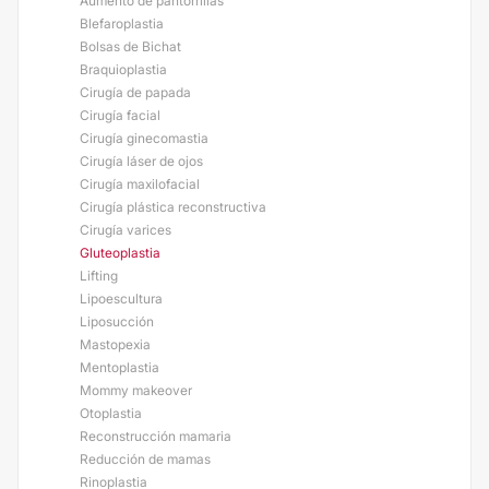
Aumento de pantorrillas
Blefaroplastia
Bolsas de Bichat
Braquioplastia
Cirugía de papada
Cirugía facial
Cirugía ginecomastia
Cirugía láser de ojos
Cirugía maxilofacial
Cirugía plástica reconstructiva
Cirugía varices
Gluteoplastia
Lifting
Lipoescultura
Liposucción
Mastopexia
Mentoplastia
Mommy makeover
Otoplastia
Reconstrucción mamaria
Reducción de mamas
Rinoplastia