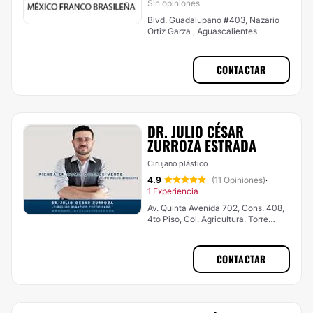
Sin opiniones
Blvd. Guadalupano #403, Nazario
Ortiz Garza , Aguascalientes
CONTACTAR
DR. JULIO CÉSAR
ZURROZA ESTRADA
Cirujano plástico
4.9
(11 Opiniones)
·
1 Experiencia
Av. Quinta Avenida 702, Cons. 408,
4to Piso, Col. Agricultura. Torre
Médica CMQ , Aguascalientes
CONTACTAR